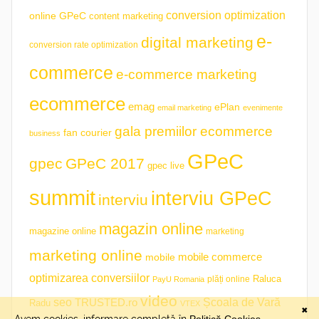
conversion optimization
online GPeC
content marketing
e-
digital marketing
conversion rate optimization
commerce
e-commerce marketing
ecommerce
emag
ePlan
email marketing
evenimente
gala premiilor ecommerce
fan courier
business
GPeC
gpec
GPeC 2017
gpec live
summit
interviu GPeC
interviu
magazin online
magazine online
marketing
marketing online
mobile commerce
mobile
optimizarea conversiilor
plăți online
Raluca
PayU Romania
video
seo
TRUSTED.ro
Școala de Vară
Radu
VTEX