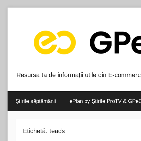
Skip
to
content
Resursa ta de informații utile din E-commerc
Blog-
ul
Știrile săptămânii
ePlan by Știrile ProTV & GPe
GPeC
Etichetă:
teads