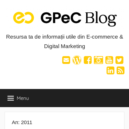
Skip
to
content
Blog-
Resursa ta de informații utile din E-commerce &
Digital Marketing
ul
GPeC
Menu
An:
2011