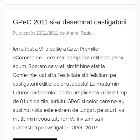
GPeC 2011 si-a desemnat castigatorii
Publicat în
23/11/2011
de
Andrei Radu
Ieri a fost a VI-a editie a Galei Premiilor
eCommerce – cea mai complexa editie de pana
acum. Speram ca v-ati simtit bine atat la
Conferinte, cat si la Festivitate si ii felicitam pe
castigatorii editiei de anul acesta! Le multumim
tuturor partenerilor pentru implicarea in Gala timp
de 8 luni de zile, juriului GPeC si celor care ne-au
sustinut (lista este extrem de lunga)… pe scurt, va
multumim voua tuturor! Va invitam sa ii
cunoasteti pe castigatorii GPeC 2011!