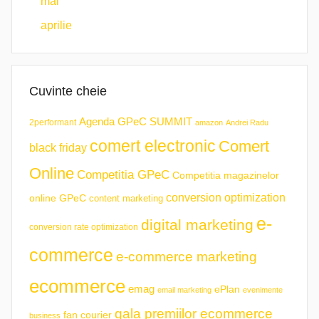
mai
aprilie
Cuvinte cheie
Agenda GPeC SUMMIT
2performant
amazon
Andrei Radu
comert electronic
Comert
black friday
Online
Competitia GPeC
Competitia magazinelor
conversion optimization
online GPeC
content marketing
e-
digital marketing
conversion rate optimization
commerce
e-commerce marketing
ecommerce
emag
ePlan
email marketing
evenimente
gala premiilor ecommerce
fan courier
business