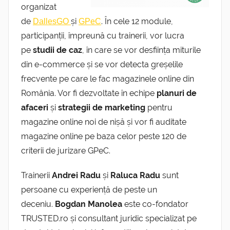
organizat
de
și
. În cele 12 module,
DallesGO
GPeC
participanții, împreună cu trainerii, vor lucra
pe
studii de caz
, în care se vor desființa miturile
din e-commerce și se vor detecta greșelile
frecvente pe care le fac magazinele online din
România. Vor fi dezvoltate în echipe
planuri de
afaceri
și
strategii de marketing
pentru
magazine online noi de nișă și vor fi auditate
magazine online pe baza celor peste 120 de
criterii de jurizare GPeC.
Trainerii
Andrei Radu
și
Raluca Radu
sunt
persoane cu experiență de peste un
deceniu.
Bogdan Manolea
este co-fondator
TRUSTED.ro și consultant juridic specializat pe