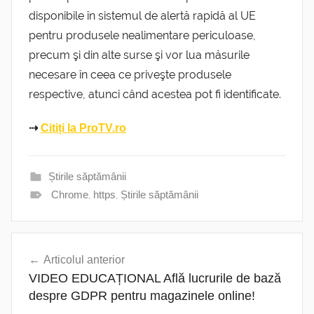
disponibile în sistemul de alertă rapidă al UE
pentru produsele nealimentare periculoase,
precum şi din alte surse şi vor lua măsurile
necesare în ceea ce priveşte produsele
respective, atunci când acestea pot fi identificate.
⇢
Citiți la ProTV.ro
Știrile săptămânii
Chrome
,
https
,
Știrile săptămânii
Navigare
Articolul anterior
în
VIDEO EDUCAȚIONAL Află lucrurile de bază
articole
despre GDPR pentru magazinele online!