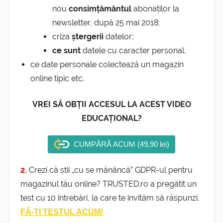
nou
consimțământul
abonaților la
newsletter, după 25 mai 2018;
criza
ștergerii
datelor;
ce sunt
datele cu caracter personal.
ce date personale colectează un magazin
online tipic etc.
VREI SĂ OBȚII ACCESUL LA ACEST VIDEO
EDUCAȚIONAL?
CUMPĂRĂ ACUM (49,90 lei)
2.
Crezi că știi „cu se mănâncă” GDPR-ul pentru
magazinul tău online? TRUSTED.ro a pregătit un
test cu 10 întrebări, la care te invităm să răspunzi.
FĂ-ȚI TESTUL ACUM!