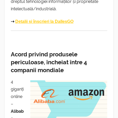
dreptul tehnologiei informațiilor și proprietate
intelectuală/industrială.
⇢
Detalii și înscrieri la DallesGO
Acord privind produsele
periculoase, încheiat între 4
companii mondiale
4
giganți
online
–
Alibab