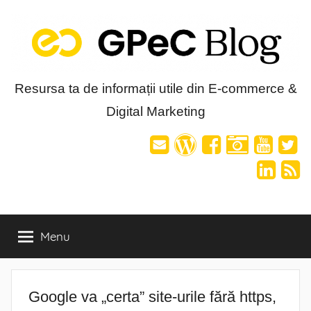
Skip
to
content
Blog-
Resursa ta de informații utile din E-commerce &
Digital Marketing
ul
GPeC
Menu
Google va „certa” site-urile fără https,