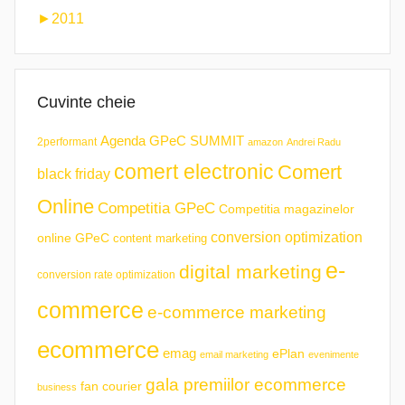
►
2011
Cuvinte cheie
Agenda GPeC SUMMIT
2performant
amazon
Andrei Radu
comert electronic
Comert
black friday
Online
Competitia GPeC
Competitia magazinelor
conversion optimization
online GPeC
content marketing
e-
digital marketing
conversion rate optimization
commerce
e-commerce marketing
ecommerce
emag
ePlan
email marketing
evenimente
gala premiilor ecommerce
fan courier
business