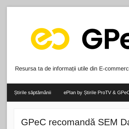
Skip
to
content
Resursa ta de informații utile din E-commerc
Blog-
ul
Știrile săptămânii
ePlan by Știrile ProTV & GPe
GPeC
GPeC recomandă SEM Da