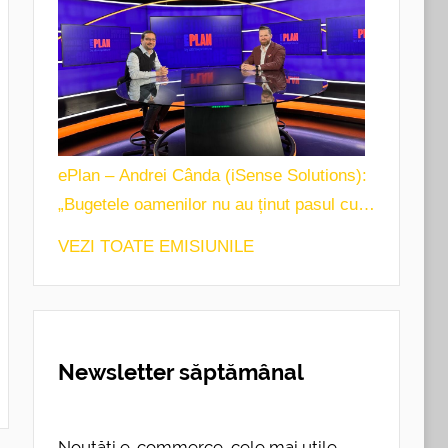
ePlan – Andrei Cânda (iSense Solutions):
„Bugetele oamenilor nu au ținut pasul cu
inflația”
VEZI TOATE EMISIUNILE
Newsletter săptămânal
Noutăți e-commerce, cele mai utile