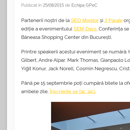
Publicat în
25/08/2015
de
Echipa GPeC
Partenerii noștri de la
și
org
SEO Monitor
2 Parale
ediție a evenimentului
. Conferința s
SEM Days
Băneasa Shopping Center din București.
Printre speakerii acestui eveniment se numără:
Gilbert, Andre Alpar, Mark Thomas, Gianpaolo Lo
Yiğit Konur, Jack Norell, Cosmin Negrescu, Cristi
Până pe 15 septembrie poți cumpără bilete la ofe
ambele zile.
.
Înscrierile se fac aici