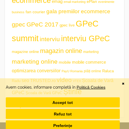
ecommerce
emag
ePlan
email marketing
evenimente
gala premiilor ecommerce
fan courier
business
GPeC
gpec
GPeC 2017
gpec live
summit
interviu GPeC
interviu
magazin online
magazine online
marketing
marketing online
mobile commerce
mobile
optimizarea conversiilor
plăți online
Raluca
PayU Romania
video
seo
TRUSTED.ro
Școala de Vară
Radu
VTEX
Știrile
GPeC
Școala de Vară GPeC
săptămânii