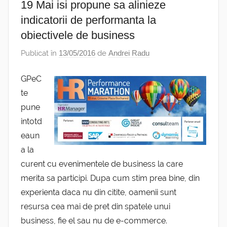
19 Mai isi propune sa alinieze
indicatorii de performanta la
obiectivele de business
Publicat în
13/05/2016
de
Andrei Radu
GPeC
te
pune
intotd
eaun
a la
curent cu evenimentele de business la care
merita sa participi. Dupa cum stim prea bine, din
experienta daca nu din citite, oamenii sunt
resursa cea mai de pret din spatele unui
business, fie el sau nu de e-commerce.