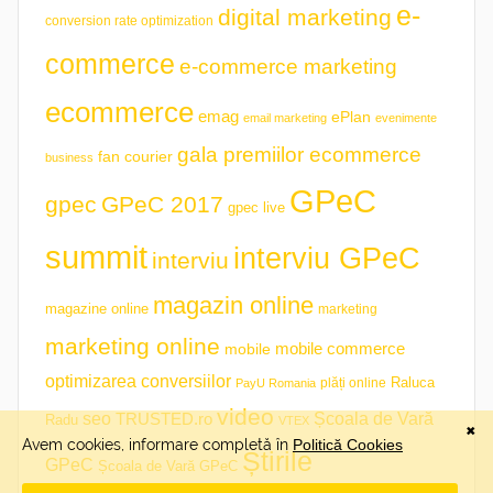
e-
digital marketing
conversion rate optimization
commerce
e-commerce marketing
ecommerce
emag
ePlan
email marketing
evenimente
gala premiilor ecommerce
fan courier
business
GPeC
gpec
GPeC 2017
gpec live
summit
interviu GPeC
interviu
magazin online
magazine online
marketing
marketing online
mobile commerce
mobile
optimizarea conversiilor
plăți online
Raluca
PayU Romania
video
seo
TRUSTED.ro
Școala de Vară
Radu
VTEX
Știrile
GPeC
Școala de Vară GPeC