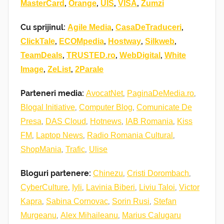
,
,
,
,
MasterCard
Orange
UIS
VISA
Zumzi
Cu sprijinul:
,
,
Agile Media
CasaDeTraduceri
,
,
,
,
ClickTale
ECOMpedia
Hostway
Silkweb
,
,
,
TeamDeals
TRUSTED.ro
WebDigital
White
,
,
Image
ZeList
2Parale
Parteneri media:
,
,
AvocatNet
PaginaDeMedia.ro
,
,
Blogal Initiative
Computer Blog
Comunicate De
,
,
,
,
Presa
DAS Cloud
Hotnews
IAB Romania
Kiss
,
,
,
FM
Laptop News
Radio Romania Cultural
,
,
ShopMania
Trafic
Ulise
Bloguri partenere:
,
,
Chinezu
Cristi Dorombach
,
,
,
,
CyberCulture
Iyli
Lavinia Biberi
Liviu Taloi
Victor
,
,
,
Kapra
Sabina Cornovac
Sorin Rusi
Stefan
,
,
Murgeanu
Alex Mihaileanu
Marius Calugaru