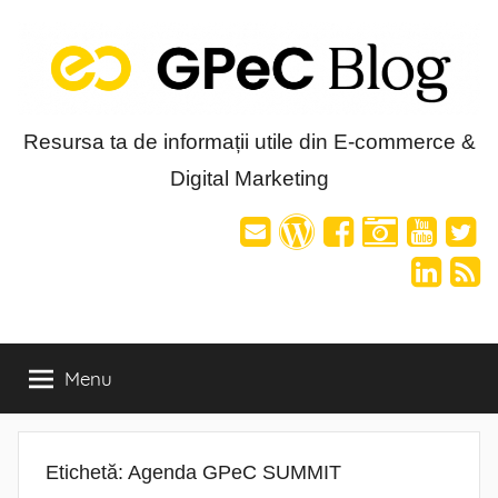
Skip
to
content
Blog-
Resursa ta de informații utile din E-commerce &
Digital Marketing
ul
GPeC
Menu
Etichetă:
Agenda GPeC SUMMIT