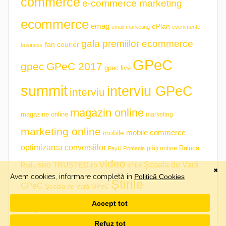
commerce
e-commerce marketing
ecommerce
emag
ePlan
email marketing
evenimente
gala premiilor ecommerce
fan courier
business
GPeC
gpec
GPeC 2017
gpec live
summit
interviu GPeC
interviu
magazin online
magazine online
marketing
marketing online
mobile commerce
mobile
optimizarea conversiilor
plăți online
Raluca
PayU Romania
video
seo
TRUSTED.ro
Școala de Vară
Radu
VTEX
Știrile
GPeC
Școala de Vară GPeC
săptămânii