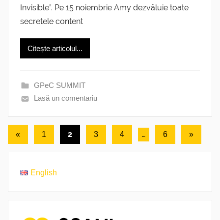
Invisible”. Pe 15 noiembrie Amy dezvăluie toate
secretele content
Citește articolul...
GPeC SUMMIT
Lasă un comentariu
Paginație
Articole
2
…
Următoar
«
1
3
4
6
»
anterioare
articole
articole
English