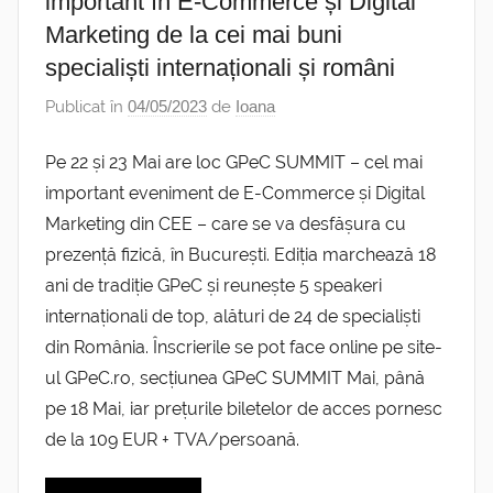
important în E-Commerce și Digital
Marketing de la cei mai buni
specialiști internaționali și români
Publicat în
04/05/2023
de
Ioana
Pe 22 și 23 Mai are loc GPeC SUMMIT – cel mai
important eveniment de E-Commerce și Digital
Marketing din CEE – care se va desfășura cu
prezență fizică, în București. Ediția marchează 18
ani de tradiție GPeC și reunește 5 speakeri
internaționali de top, alături de 24 de specialiști
din România. Înscrierile se pot face online pe site-
ul GPeC.ro, secțiunea GPeC SUMMIT Mai, până
pe 18 Mai, iar prețurile biletelor de acces pornesc
de la 109 EUR + TVA/persoană.