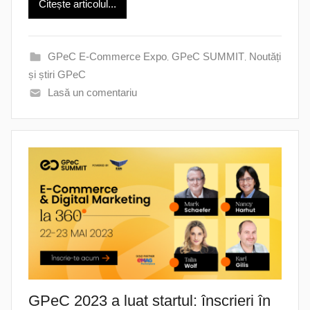
Citește articolul...
GPeC E-Commerce Expo
,
GPeC SUMMIT
,
Noutăți
și știri GPeC
Lasă un comentariu
GPeC 2023 a luat startul: înscrieri în