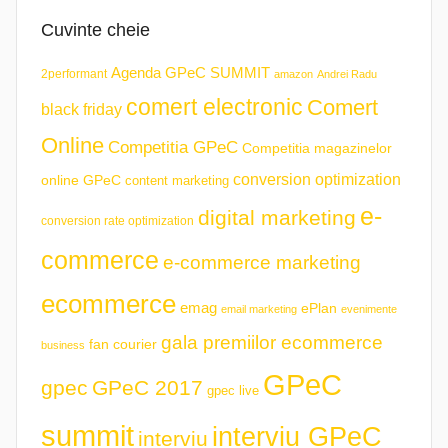
Cuvinte cheie
Agenda GPeC SUMMIT
2performant
amazon
Andrei Radu
comert electronic
Comert
black friday
Online
Competitia GPeC
Competitia magazinelor
conversion optimization
online GPeC
content marketing
e-
digital marketing
conversion rate optimization
commerce
e-commerce marketing
ecommerce
emag
ePlan
email marketing
evenimente
gala premiilor ecommerce
fan courier
business
GPeC
gpec
GPeC 2017
gpec live
summit
interviu GPeC
interviu