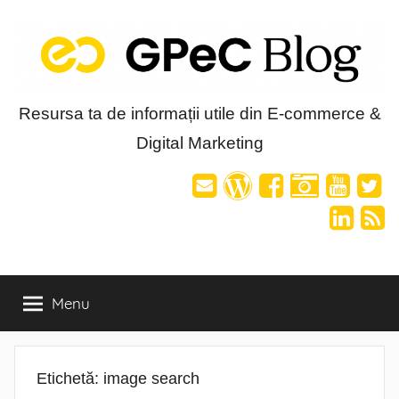
Skip
to
content
Blog-
Resursa ta de informații utile din E-commerce &
Digital Marketing
ul
GPeC
Menu
Etichetă:
image search