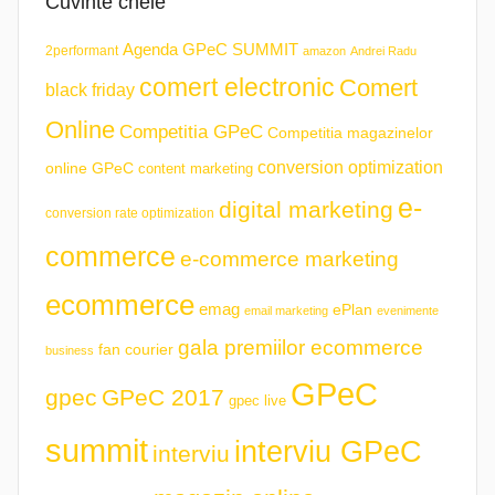
Cuvinte cheie
Agenda GPeC SUMMIT
2performant
amazon
Andrei Radu
comert electronic
Comert
black friday
Online
Competitia GPeC
Competitia magazinelor
conversion optimization
online GPeC
content marketing
e-
digital marketing
conversion rate optimization
commerce
e-commerce marketing
ecommerce
emag
ePlan
email marketing
evenimente
gala premiilor ecommerce
fan courier
business
GPeC
gpec
GPeC 2017
gpec live
summit
interviu GPeC
interviu