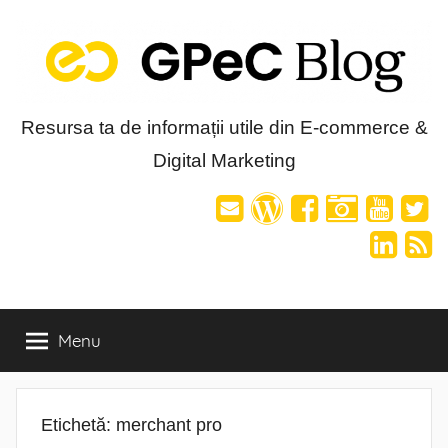
Skip
to
content
Blog-
Resursa ta de informații utile din E-commerce &
Digital Marketing
ul
GPeC
Menu
Etichetă:
merchant pro