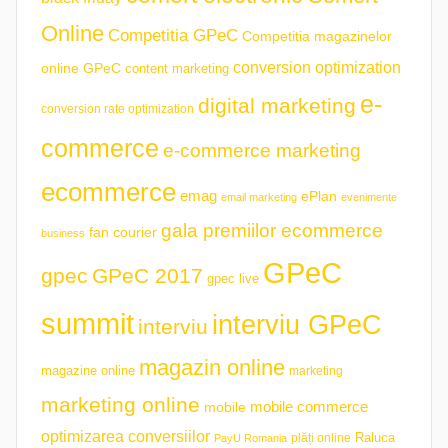
Online
Competitia GPeC
Competitia magazinelor
conversion optimization
online GPeC
content marketing
e-
digital marketing
conversion rate optimization
commerce
e-commerce marketing
ecommerce
emag
ePlan
email marketing
evenimente
gala premiilor ecommerce
fan courier
business
GPeC
gpec
GPeC 2017
gpec live
summit
interviu GPeC
interviu
magazin online
magazine online
marketing
marketing online
mobile commerce
mobile
optimizarea conversiilor
plăți online
Raluca
PayU Romania