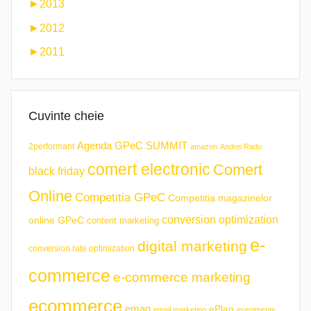
►
2013
►
2012
►
2011
Cuvinte cheie
Agenda GPeC SUMMIT
2performant
amazon
Andrei Radu
comert electronic
Comert
black friday
Online
Competitia GPeC
Competitia magazinelor
conversion optimization
online GPeC
content marketing
e-
digital marketing
conversion rate optimization
commerce
e-commerce marketing
ecommerce
emag
ePlan
email marketing
evenimente