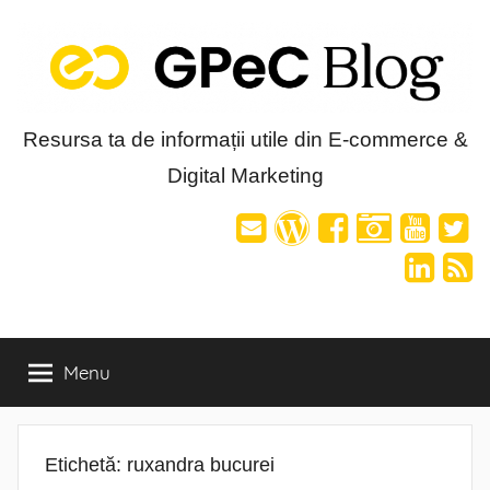
Skip
to
content
Blog-
Resursa ta de informații utile din E-commerce &
Digital Marketing
ul
GPeC
Menu
Etichetă:
ruxandra bucurei