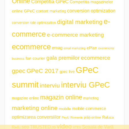
Online
Competitia GPeC
Competitia magazinelor
conversion optimization
online GPeC
content marketing
e-
digital marketing
conversion rate optimization
commerce
e-commerce marketing
ecommerce
emag
ePlan
email marketing
evenimente
gala premiilor ecommerce
fan courier
business
GPeC
gpec
GPeC 2017
gpec live
summit
interviu GPeC
interviu
magazin online
magazine online
marketing
marketing online
mobile commerce
mobile
optimizarea conversiilor
plăți online
Raluca
PayU Romania
video
seo
TRUSTED.ro
Școala de Vară
Radu
VTEX