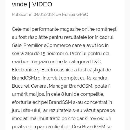
vinde | VIDEO
Publicat în
04/01/2018
de
Echipa GPeC
Cele mai performante magazine online românești
au fost răsplătite pentru rezultatele lor în cadrul
Galei Premiilor eCommerce care a avut loc în
seara zilei de 15 noiembrie. Premiul pentru cel
mai bun magazin online la categoria IT&C,
Electronice și Electrocasnice a fost câștigat de
BrandGSM.ro. Interviul complet cu Ruxandra
Bucurei, General Manager BrandGSM, poate fi
urmărit mai jos. În cele 8 luni de competiție,
eforturile echipei BrandGSM s-au concentrat în
jurul site-ului, iar rezultatele s-au văzut aproape
imediat: mai mult trafic pe site dar și review-uri
pozitive din partea clienților. Deși BrandGSM se