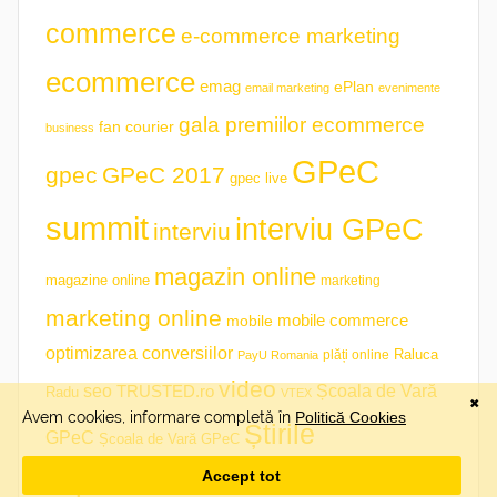
commerce
e-commerce marketing
ecommerce
emag
ePlan
email marketing
evenimente
gala premiilor ecommerce
fan courier
business
GPeC
gpec
GPeC 2017
gpec live
summit
interviu GPeC
interviu
magazin online
magazine online
marketing
marketing online
mobile commerce
mobile
optimizarea conversiilor
plăți online
Raluca
PayU Romania
video
seo
TRUSTED.ro
Școala de Vară
Radu
VTEX
Știrile
GPeC
Școala de Vară GPeC
săptămânii