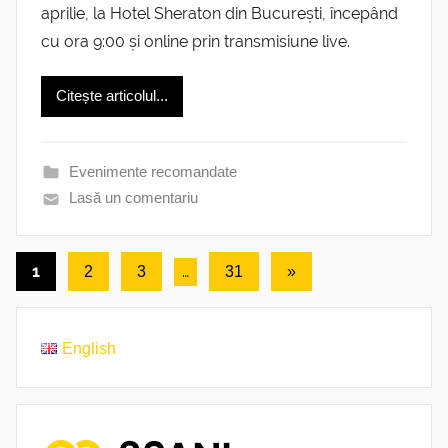
aprilie, la Hotel Sheraton din București, începând
cu ora 9:00 și online prin transmisiune live.
Citește articolul...
Evenimente recomandate
Lasă un comentariu
Paginație
1
…
Următoarele
2
3
31
»
articole
articole
English