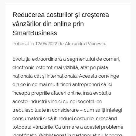
Reducerea costurilor și creșterea
vânzărilor din online prin
SmartBusiness
Publicat în
12/05/2022
de
Alexandra Păunescu
Evoluția extraordinară a segmentului de comerț
electronic este tot mai vizibilă, atât pe piața
națională cât și internațională. Aceasta convinge
din ce în ce mai mulți tineri antreprenori să își
înceapă propriile afaceri online, însă evoluția
acestei industrii vine și cu noi socoteli ce
trebuiesc luate în considerare – cum să îți înțelegi
consumatorii și să îți reduci costurile, crescând
totodată vânzările. Ca urmare a acestei probleme
identificate, WebMagnat în parteneriat cu Iceberg