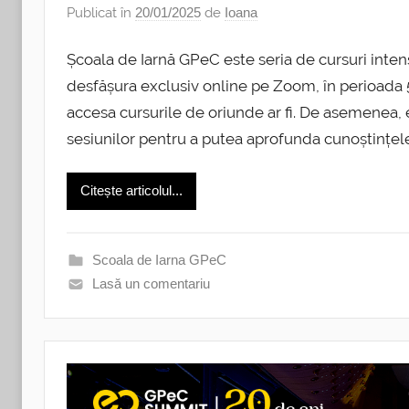
Publicat în
20/01/2025
de
Ioana
Școala de Iarnă GPeC este seria de cursuri inte
desfășura exclusiv online pe Zoom, în perioada 5-
accesa cursurile de oriunde ar fi. De asemenea, ei
sesiunilor pentru a putea aprofunda cunoștințele 
Citește articolul...
Scoala de Iarna GPeC
Lasă un comentariu