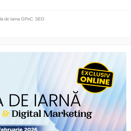
la de Iarna GPeC
,
SEO