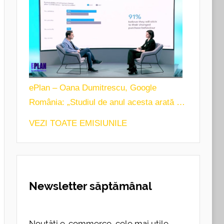
ePlan – Oana Dumitrescu, Google
România: „Studiul de anul acesta arată o
intenție de a păstra obiceiurile de
VEZI TOATE EMISIUNILE
cumpărare”
Newsletter săptămânal
Noutăți e-commerce, cele mai utile