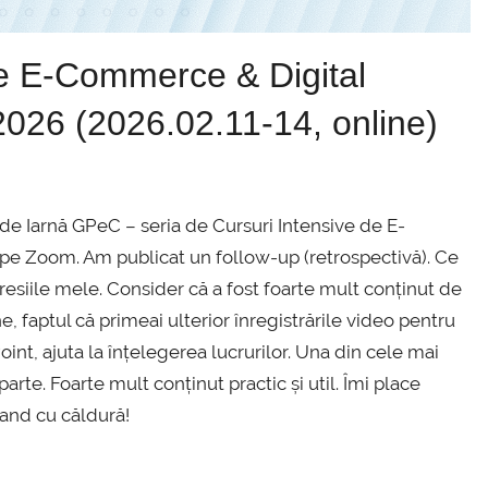
e E-Commerce & Digital
026 (2026.02.11-14, online)
de Iarnă GPeC – seria de Cursuri Intensive de E-
pe Zoom. Am publicat un follow-up (retrospectivă). Ce
esiile mele. Consider că a fost foarte mult conținut de
e, faptul că primeai ulterior înregistrările video pentru
int, ajuta la înțelegerea lucrurilor. Una din cele mai
arte. Foarte mult conținut practic și util. Îmi place
mand cu căldură!