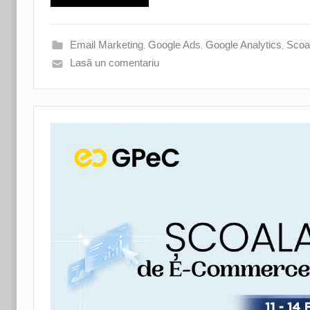
Email Marketing
,
Google Ads
,
Google Analytics
,
Scoa
Lasă un comentariu