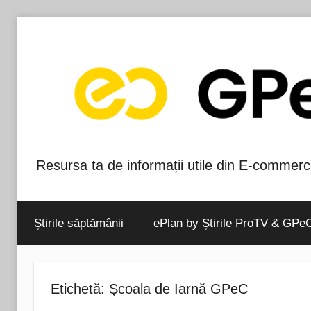
Skip
to
content
Resursa ta de informații utile din E-commerc
Blog-
ul
Știrile săptămânii
ePlan by Știrile ProTV & GPe
GPeC
Etichetă:
Școala de Iarnă GPeC