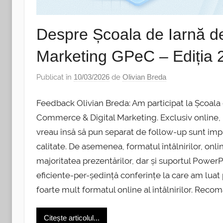
Despre Școala de Iarnă d
Marketing GPeC – Ediția 2
Publicat în
10/03/2026
de
Olivian Breda
Feedback Olivian Breda: Am participat la Școala 
Commerce & Digital Marketing. Exclusiv online, 
vreau însă să pun separat de follow-up sunt impr
calitate. De asemenea, formatul întâlnirilor, onlin
majoritatea prezentărilor, dar și suportul PowerPo
eficiente-per-ședință conferințe la care am luat p
foarte mult formatul online al întâlnirilor. Reco
Citește articolul...