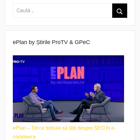
ePlan by Știrile ProTV & GPeC
ePlan – Tot ce trebuie să știți despre SEO în e-
commerce