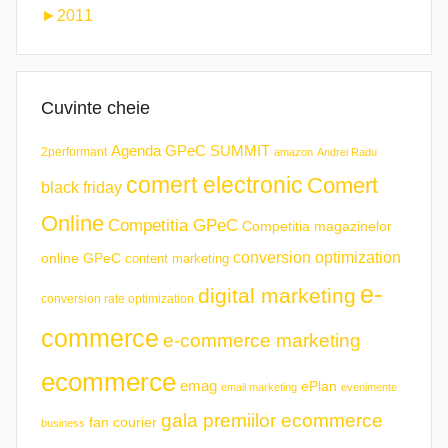
►
2011
Cuvinte cheie
Agenda GPeC SUMMIT
2performant
amazon
Andrei Radu
comert electronic
Comert
black friday
Online
Competitia GPeC
Competitia magazinelor
conversion optimization
online GPeC
content marketing
e-
digital marketing
conversion rate optimization
commerce
e-commerce marketing
ecommerce
emag
ePlan
email marketing
evenimente
gala premiilor ecommerce
fan courier
business