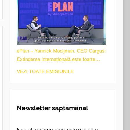
ePlan – Yannick Mooijman, CEO Cargus:
Extinderea internațională este foarte
importantă pentru noi.
VEZI TOATE EMISIUNILE
Newsletter săptămânal
Noutăți e-commerce, cele mai utile