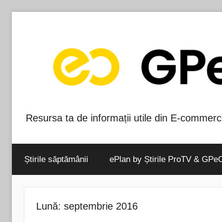
Skip
to
content
Resursa ta de informații utile din E-commerc
Blog-
ul
Știrile săptămânii
ePlan by Știrile ProTV & GPe
GPeC
Lună:
septembrie 2016