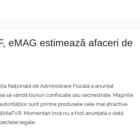
F, eMAG estimează afaceri de
a Națională de Administrare Fiscală a anunțat
rea să vândă bunuri confiscate sau sechestrate. Maşinile
e autorităților sunt printre produsele cele mai atractive
i StirileTVR. Momentan încă nu a fost anunțată o dată
spectele legale.