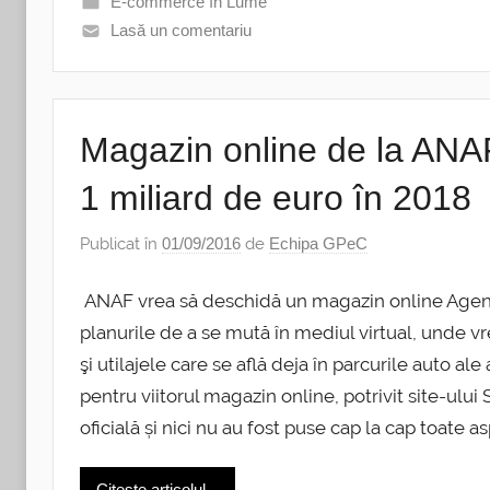
E-commerce în Lume
Lasă un comentariu
Magazin online de la ANA
1 miliard de euro în 2018
Publicat în
01/09/2016
de
Echipa GPeC
ANAF vrea să deschidă un magazin online Agenți
planurile de a se mută în mediul virtual, unde v
şi utilajele care se află deja în parcurile auto al
pentru viitorul magazin online, potrivit site-ulu
oficială și nici nu au fost puse cap la cap toate a
Citește articolul...