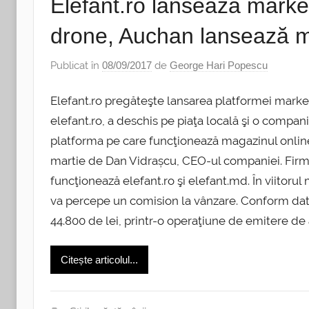
Elefant.ro lansează marke
drone, Auchan lansează m
Publicat în
08/09/2017
de
George Hari Popescu
Elefant.ro pregăteşte lansarea platformei marke
elefant.ro, a des­chis pe piaţa locală şi o com
platforma pe care funcţionează magazinul online
martie de Dan Vidrașcu, CEO-ul companiei. Firma
funcţionează elefant.ro şi elefant.md. În viitorul 
va percepe un comision la vânzare. Conform datel
44.800 de lei, printr-o operaţiune de emitere de a
Citește articolul...