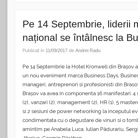
Pe 14 Septembrie, liderii m
național se întâlnesc la 
Publicat în
11/09/2017
de
Andrei Radu
Pe 14 Septembrie la Hotel Kronwell din Brașov a
un nou eveniment marca Business Days. Business
manageri, antreprenori si profesionisti din Bras
Brașov va avea in componenta 16 manifestari: 4
(2), vanzari (2), management (2), HR (1), 5 maste
si 2 sesiuni de power networking la inceputul eve
condimentata cu o degustare de vinuri si o tombo
amintim pe Anabela Luca, Iulian Pădurariu, Ser
Jitariuc, Cosmin Dărăban.