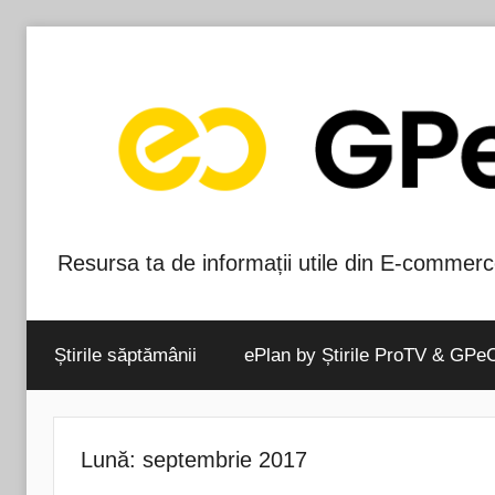
Skip
to
content
Resursa ta de informații utile din E-commerc
Blog-
ul
Știrile săptămânii
ePlan by Știrile ProTV & GPe
GPeC
Lună:
septembrie 2017