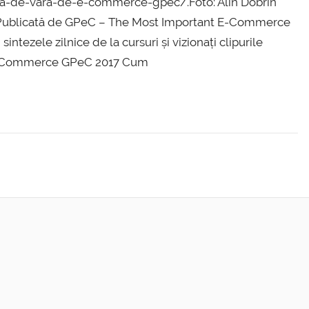
la-de-vara-de-e-commerce-gpec/.Foto: Alin Dobrin
/) Publicată de GPeC – The Most Important E-Commerce
intezele zilnice de la cursuri și vizionați clipurile
e E-Commerce GPeC 2017 Cum