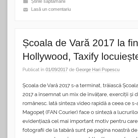
Știrile săptămânii
Lasă un comentariu
Școala de Vară 2017 la fina
Hollywood, Taxify locuieș
Publicat în
01/09/2017
de
George Hari Popescu
Școala de Vară 2017 s-a terminat, trăiască Șco
2017 a însemnat un mix de învățare, exerciții și
românesc. Iată sinteza video rapidă a ceea ce s-
Magopeț (FAN Courier) face o sinteză a lucruril
evidențiază cel mai important motiv pentru care a
fotografii de la tabără sunt pe pagina noastră de