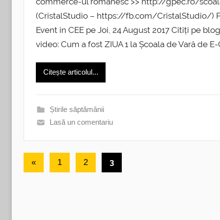
commerce-ul românesc >> http://gpec.ro/scoa
(CristalStudio – https://fb.com/CristalStudio
Event in CEE pe Joi, 24 August 2017 Citiți pe blog s
video: Cum a fost ZIUA 1 la Școala de Vară d
Citește articolul...
Știrile săptămânii
Lasă un comentariu
Paginație
Articole
3
«
1
2
articole
anterioare