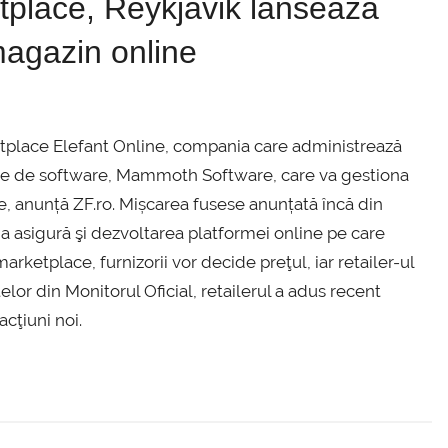
tplace, Reykjavik lansează
agazin online
tplace Elefant Online, compania care adminis­trează
panie de software, Mammoth Software, care va gestiona
, anunță ZF.ro. Mișcarea fusese anunțată încă din
 asigură şi dezvoltarea platformei online pe care
marketplace, furnizorii vor decide preţul, iar retailer-ul
or din Monitorul Oficial, retailerul a adus recent
cţiuni noi.