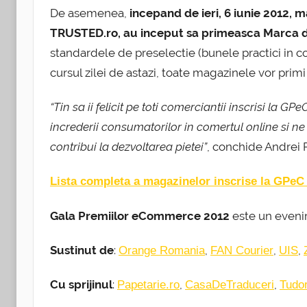
De asemenea,
incepand de ieri, 6 iunie 2012, 
TRUSTED.ro, au inceput sa primeasca Marca 
standardele de preselectie (bunele practici in co
cursul zilei de astazi, toate magazinele vor primi 
“Tin sa ii felicit pe toti comerciantii inscrisi la G
increderii consumatorilor in comertul online si 
contribui la dezvoltarea pietei”
, conchide Andrei 
Lista completa a magazinelor inscrise la GPeC 
Gala Premiilor eCommerce 2012
este un even
Sustinut de
:
,
,
,
Orange Romania
FAN Courier
UIS
Cu sprijinul
:
,
,
Papetarie.ro
CasaDeTraduceri
Tudor