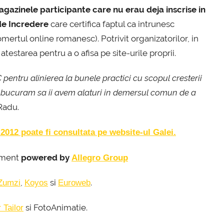
magazinele participante care nu erau deja inscrise in
de Incredere
care certifica faptul ca intrunesc
mertul online romanesc). Potrivit organizatorilor, in
atestarea pentru a o afisa pe site-urile proprii.
PeC pentru alinierea la bunele practici cu scopul cresterii
ne bucuram sa ii avem alaturi in demersul comun de a
Radu.
2012 poate fi consultata pe website-ul Galei.
iment
powered by
Allegro Group
,
si
.
Zumzi
Koyos
Euroweb
si FotoAnimatie.
 Tailor