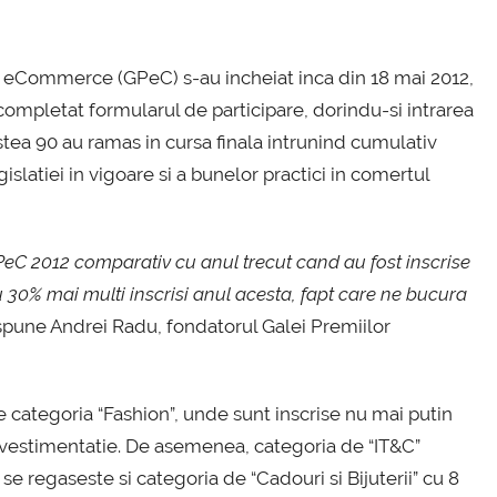
lor eCommerce (GPeC) s-au incheiat inca din 18 mai 2012,
mpletat formularul de participare, dorindu-si intrarea
estea 90 au ramas in cursa finala intrunind cumulativ
islatiei in vigoare si a bunelor practici in comertul
eC 2012 comparativ cu anul trecut cand au fost inscrise
 30% mai multi inscrisi anul acesta, fapt care ne bucura
 spune Andrei Radu, fondatorul Galei Premiilor
pe categoria “Fashion”, unde sunt inscrise nu mai putin
 vestimentatie. De asemenea, categoria de “IT&C”
se regaseste si categoria de “Cadouri si Bijuterii” cu 8