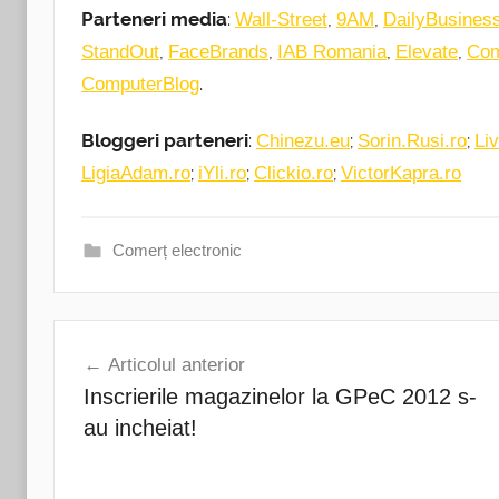
Parteneri media
:
,
,
Wall-Street
9AM
DailyBusines
,
,
,
,
StandOut
FaceBrands
IAB Romania
Elevate
Com
.
ComputerBlog
Bloggeri parteneri
:
;
;
Chinezu.eu
Sorin.Rusi.ro
Liv
;
;
;
LigiaAdam.ro
iYli.ro
Clickio.ro
VictorKapra.ro
Comerț electronic
Navigare
Articolul anterior
în
Inscrierile magazinelor la GPeC 2012 s-
articole
au incheiat!