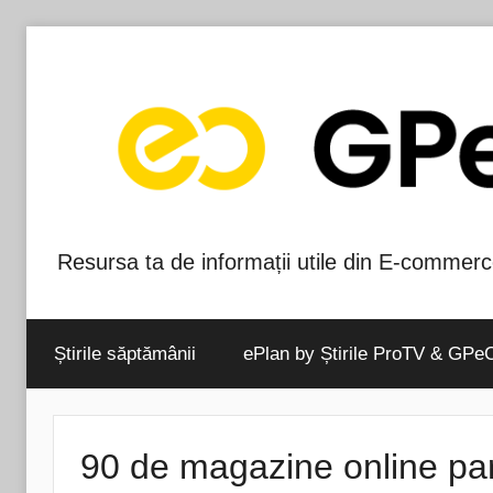
Skip
to
content
Resursa ta de informații utile din E-commerc
Blog-
ul
Știrile săptămânii
ePlan by Știrile ProTV & GPe
GPeC
90 de magazine online pa