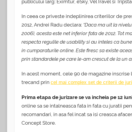
publicului larg: Eximtur, eSky, VelTravel si Tripsta
In ceea ce priveste indeplinirea criteriilor de pre
2012, Andrei Radu declara:
“Daca ma uit la nivelu
2006), acesta este net inferior fata de 2012. Tot 
respecta regulile de usability si au inteles ca bun
in cumparaturile online. Este firesc sa existe ace
prin standardele pe care le-am crescut de la un an
In acest moment, cele 90 de magazine inscrise l
trecand prin
cel mai complex set de criterii de jur
Prima etapa de jurizare se va incheia pe 12 iun
online sa se intalneasca fata in fata cu juratii pen
recomandari, in asa fel incat sa isi creasca aface
Concept Store.