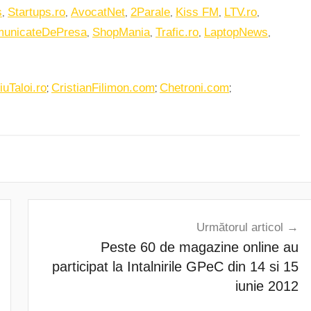
,
,
,
,
,
,
s
Startups.ro
AvocatNet
2Parale
Kiss FM
LTV.ro
,
,
,
,
unicateDePresa
ShopMania
Trafic.ro
LaptopNews
;
;
;
iuTaloi.ro
CristianFilimon.com
Chetroni.com
Următorul articol
Peste 60 de magazine online au
participat la Intalnirile GPeC din 14 si 15
iunie 2012