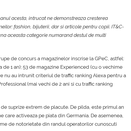
e anul acesta, intrucat ne demonstreaza cresterea
or: fashion, bijuterii, dar si articole pentru copii. IT&C-
eauna aceasta categorie numarand destul de multi
grupe de concurs a magazinelor inscrise la GPeC, astfel:
a de 1 an); 53 de magazine Experienced (cu o vechime
nu au intrunit criteriul de traffic ranking Alexa pentru a
ofessional (mai vechi de 2 ani si cu traffic ranking
 de suprize extrem de placute. De pilda, este primul an
line care activeaza pe piata din Germania. De asemenea,
ume de notorietate din randul operatorilor cunoscuti