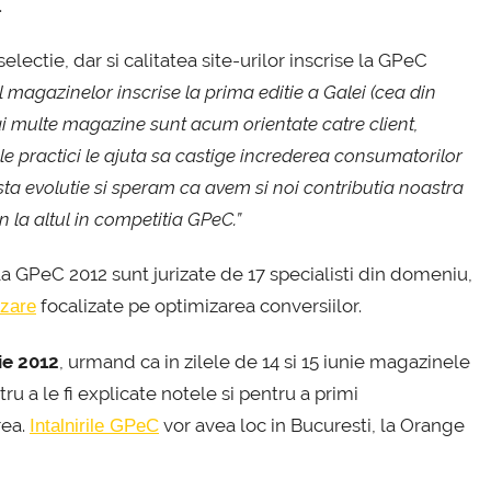
.
selectie, dar si calitatea site-urilor inscrise la GPeC
l magazinelor inscrise la prima editie a Galei (cea din
mai multe magazine sunt acum orientate catre client,
ele practici le ajuta sa castige increderea consumatorilor
asta evolutie si speram ca avem si noi contributia noastra
 la altul in competitia GPeC.”
a GPeC 2012 sunt jurizate de 17 specialisti din domeniu,
focalizate pe optimizarea conversiilor.
izare
ie 2012
, urmand ca in zilele de 14 si 15 iunie magazinele
tru a le fi explicate notele si pentru a primi
rea.
vor avea loc in Bucuresti, la Orange
Intalnirile GPeC