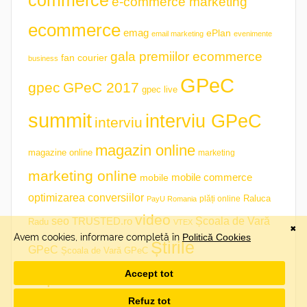
commerce
e-commerce marketing
ecommerce
emag
ePlan
email marketing
evenimente
gala premiilor ecommerce
fan courier
business
GPeC
gpec
GPeC 2017
gpec live
summit
interviu GPeC
interviu
magazin online
magazine online
marketing
marketing online
mobile commerce
mobile
optimizarea conversiilor
plăți online
Raluca
PayU Romania
video
seo
TRUSTED.ro
Școala de Vară
Radu
VTEX
Știrile
GPeC
Școala de Vară GPeC
săptămânii