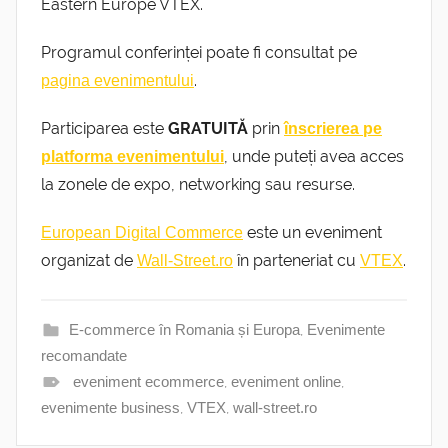
Eastern Europe VTEX.
Programul conferinței poate fi consultat pe
.
pagina evenimentului
Participarea este
GRATUITĂ
prin
înscrierea pe
, unde puteți avea acces
platforma evenimentului
la zonele de expo, networking sau resurse.
este un eveniment
European Digital Commerce
organizat de
în parteneriat cu
.
Wall-Street.ro
VTEX
E-commerce în Romania și Europa
,
Evenimente
recomandate
eveniment ecommerce
,
eveniment online
,
evenimente business
,
VTEX
,
wall-street.ro