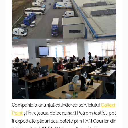
Compania a anunțat extinderea serviciului
Collect
și în rețeaua de benzinării Petrom (astfel, pot
Point
fi expediate plicuri sau colete prin FAN Courier din