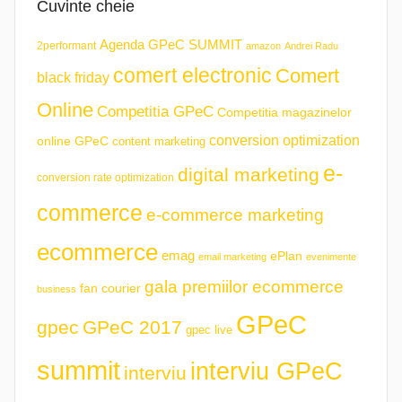
Cuvinte cheie
Agenda GPeC SUMMIT
2performant
amazon
Andrei Radu
comert electronic
Comert
black friday
Online
Competitia GPeC
Competitia magazinelor
conversion optimization
online GPeC
content marketing
e-
digital marketing
conversion rate optimization
commerce
e-commerce marketing
ecommerce
emag
ePlan
email marketing
evenimente
gala premiilor ecommerce
fan courier
business
GPeC
gpec
GPeC 2017
gpec live
summit
interviu GPeC
interviu