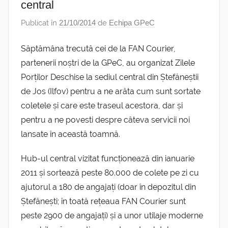
central
Publicat în
21/10/2014
de
Echipa GPeC
Săptămâna trecută cei de la FAN Courier,
partenerii noștri de la GPeC, au organizat Zilele
Porților Deschise la sediul central din Ștefăneștii
de Jos (Ilfov) pentru a ne arăta cum sunt sortate
coletele și care este traseul acestora, dar și
pentru a ne povesti despre câteva servicii noi
lansate în această toamnă.
Hub-ul central vizitat funcționează din ianuarie
2011 și sortează peste 80.000 de colete pe zi cu
ajutorul a 180 de angajați (doar în depozitul din
Ștefănești; în toată rețeaua FAN Courier sunt
peste 2900 de angajați) și a unor utilaje moderne