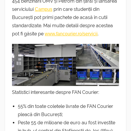
454 benzinării OMV și Petrom din țară) și lansarea
serviciului
prin care studenții din
Campus
București pot primi pachete de acasă în cutii
standardizate. Mai multe detalii despre acestea
pot fi găsite pe
.
www.fancourier.ro/servicii
Statistici interesante despre FAN Courier:
55% din toate coletele livrate de FAN Courier
pleacă din București;
Peste 55 de milioane de euro au fost investite
în hub-ul central din Ștefăneștii de Jos (Ilfov);