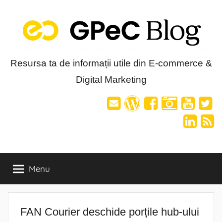
Skip
to
content
Blog-
Resursa ta de informații utile din E-commerce &
Digital Marketing
ul
GPeC
Menu
FAN Courier deschide porțile hub-ului