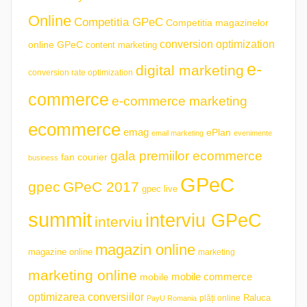
Online
Competitia GPeC
Competitia magazinelor
conversion optimization
online GPeC
content marketing
e-
digital marketing
conversion rate optimization
commerce
e-commerce marketing
ecommerce
emag
ePlan
email marketing
evenimente
gala premiilor ecommerce
fan courier
business
GPeC
gpec
GPeC 2017
gpec live
summit
interviu GPeC
interviu
magazin online
magazine online
marketing
marketing online
mobile commerce
mobile
optimizarea conversiilor
plăți online
Raluca
PayU Romania