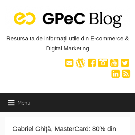
Skip
to
content
Blog-
Resursa ta de informații utile din E-commerce &
Digital Marketing
ul
GPeC
Menu
Gabriel Ghiță, MasterCard: 80% din