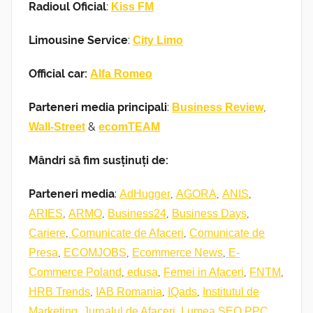
Radioul Oficial
:
Kiss FM
Limousine Service
:
City Limo
Official car:
Alfa Romeo
Parteneri media principali
:
,
Business Review
&
Wall-Street
ecomTEAM
Mândri să fim susținuți de:
Parteneri media
:
,
,
,
AdHugger
AGORA
ANIS
,
,
,
,
ARIES
ARMO
Business24
Business Days
,
,
Cariere
Comunicate de Afaceri
Comunicate de
,
,
,
Presa
ECOMJOBS
Ecommerce News
E-
,
,
,
,
Commerce Poland
edusa
Femei in Afaceri
FNTM
,
,
,
HRB Trends
IAB Romania
IQads
Institutul de
,
,
,
Marketing
Jurnalul de Afaceri
Lumea SEO PPC