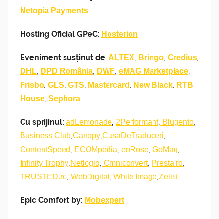
Netopia Payments
Hosting Oficial GPeC
:
Hosterion
Eveniment susținut de
:
,
,
,
ALTEX
Bringo
Credius
,
,
,
,
DHL
DPD România
DWF
eMAG Marketplace
,
,
,
,
,
Frisbo
GLS
GTS
Mastercard
New Black
RTB
,
House
Sephora
Cu sprijinul:
,
,
,
adLemonade
2Performant
Blugento
,
,
,
Business Club
Canopy
CasaDeTraduceri
,
,
,
,
ContentSpeed
ECOMpedia
enRose
GoMag
,
,
,
,
Infinity Trophy
Netlogiq
Omniconvert
Presta.ro
,
,
,
TRUSTED.ro
WebDigital
White Image
Zelist
Epic Comfort by:
Mobexpert