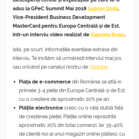
adus la GPeC Summit Mai 2018
,
Gabriel Ghiță
Vice-President Business Development
MasterCard pentru Europa Centrală și de Est,
într-un interviu video realizat de
.
Gabriela Bejan
Iată, pe scurt, informațiile esențiale extrase din
interviu. Te invităm să urmărești interviul mai jos,
sau oricând pe canalul nostru de
.
Youtube
Piața de e-commerce
din România se află în
primele 3-4 piețe din Europa Centrală și de Est,
cu o creștere de aproximativ 20% pe an.
Plățile electronice
cresc cu o rată dublă față
de creșterea pieței. Plățile online reprezintă
aproximativ 20% din total comenzi. Iar 35-40%
de clienții noi ai unui magazin online plătesc cu