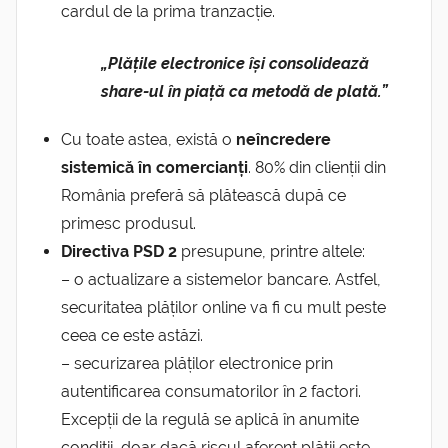
cardul de la prima tranzacție.
„Plățile electronice își consolidează
share-ul în piață ca metodă de plată.”
Cu toate astea, există o
neîncredere
sistemică în comercianți
. 80% din clienții din
România preferă să plătească după ce
primesc produsul.
Directiva PSD 2
presupune, printre altele:
– o actualizare a sistemelor bancare. Astfel,
securitatea plăților online va fi cu mult peste
ceea ce este astăzi.
– securizarea plăților electronice prin
autentificarea consumatorilor în 2 factori.
Excepții de la regulă se aplică în anumite
condiții, doar dacă riscul aferent plății este