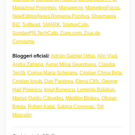
,
,
,
Magazinul Progresiv
Manager.ro
MarketingFocus
,
,
NewEditionNews
Romania Pozitiva
Shopmania
,
,
,
,
BIZ
Softlead
SMARK
StartupCafe
,
,
,
SundayPR
TechCafe
Ziare.com
Ziua de
Constanta
Bloggeri oficiali:
,
,
Adrian Gabriel Orbai
Alin Vlad
,
,
Andra Zaharia
Auraș Mihai Geambașu
Claudia
,
,
,
Tocilă
Corina-Maria Scheianu
Cristian China Birta
,
,
,
Cristian Iosub
Dan Pandrea
Elena Cîrîc
George
,
,
,
Hari Popescu
Ionuț Bunescu
Luminița Balaban
,
,
Marius Ovidiu Călugăru
Mădălin Blidaru
Olivian
,
,
,
Breda
Robert Katai
Sabina Cornovac
Stil
Masculin