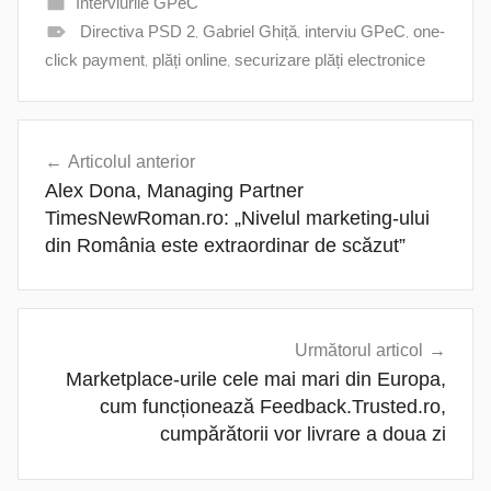
Interviurile GPeC
Directiva PSD 2
,
Gabriel Ghiță
,
interviu GPeC
,
one-
click payment
,
plăți online
,
securizare plăți electronice
Navigare
Articolul anterior
în
Alex Dona, Managing Partner
articole
TimesNewRoman.ro: „Nivelul marketing-ului
din România este extraordinar de scăzut”
Următorul articol
Marketplace-urile cele mai mari din Europa,
cum funcționează Feedback.Trusted.ro,
cumpărătorii vor livrare a doua zi