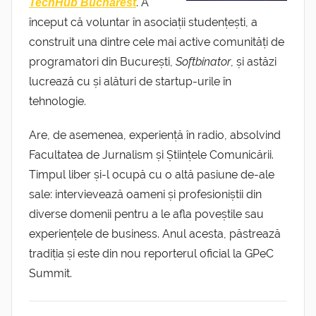
. A
TechHub Bucharest
început că voluntar în asociații studențești, a
construit una dintre cele mai active comunități de
programatori din București,
Softbinator
, și astăzi
lucrează cu și alături de startup-urile în
tehnologie.
Are, de asemenea, experiență în radio, absolvind
Facultatea de Jurnalism și Științele Comunicării.
Timpul liber și-l ocupă cu o altă pasiune de-ale
sale: intervievează oameni și profesioniștii din
diverse domenii pentru a le afla poveștile sau
experiențele de business. Anul acesta, păstrează
tradiția și este din nou reporterul oficial la GPeC
Summit.