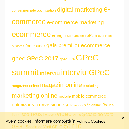
e-
digital marketing
conversion rate optimization
commerce
e-commerce marketing
ecommerce
emag
ePlan
email marketing
evenimente
gala premiilor ecommerce
fan courier
business
GPeC
gpec
GPeC 2017
gpec live
summit
interviu GPeC
interviu
magazin online
magazine online
marketing
marketing online
mobile commerce
mobile
optimizarea conversiilor
plăți online
Raluca
PayU Romania
video
seo
TRUSTED.ro
Școala de Vară
Radu
VTEX
Știrile
GPeC
Școala de Vară GPeC