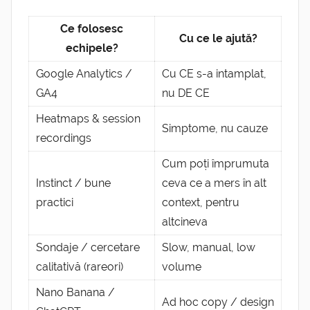
Ce folosesc
Cu ce le ajută?
echipele?
Google Analytics /
Cu CE s-a intamplat,
GA4
nu DE CE
Heatmaps & session
Simptome, nu cauze
recordings
Cum poți împrumuta
Instinct / bune
ceva ce a mers în alt
practici
context, pentru
altcineva
Sondaje / cercetare
Slow, manual, low
calitativă (rareori)
volume
Nano Banana /
Ad hoc copy / design