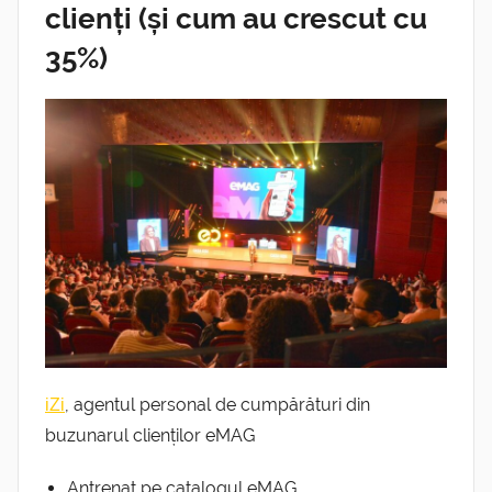
clienți (și cum au crescut cu
35%)
, agentul personal de cumpărături din
iZi
buzunarul clienților eMAG
Antrenat pe catalogul eMAG