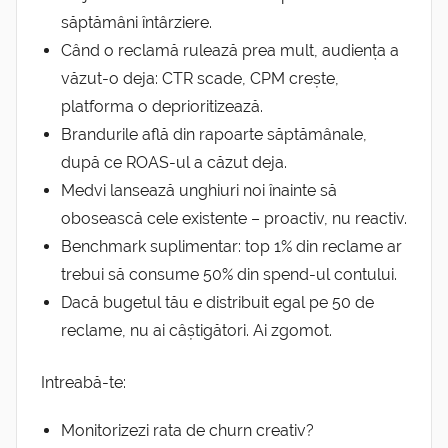
săptămâni întârziere.
Când o reclamă rulează prea mult, audiența a
văzut-o deja: CTR scade, CPM crește,
platforma o deprioritizează.
Brandurile află din rapoarte săptămânale,
după ce ROAS-ul a căzut deja.
Medvi lansează unghiuri noi înainte să
obosească cele existente – proactiv, nu reactiv.
Benchmark suplimentar: top 1% din reclame ar
trebui să consume 50% din spend-ul contului.
Dacă bugetul tău e distribuit egal pe 50 de
reclame, nu ai câștigători. Ai zgomot.
Intreabă-te:
Monitorizezi rata de churn creativ?