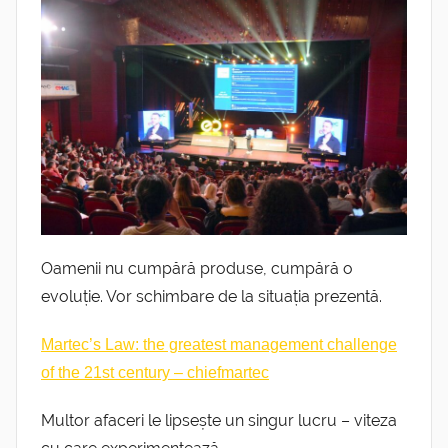
Oamenii nu cumpără produse, cumpără o
evoluție. Vor schimbare de la situația prezentă.
Martec’s Law: the greatest management challenge
of the 21st century – chiefmartec
Multor afaceri le lipsește un singur lucru – viteza