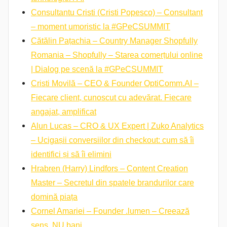
Consultantu Cristi (Cristi Popesco) – Consultant
– moment umoristic la #GPeCSUMMIT
Cătălin Pațachia – Country Manager Shopfully
Romania – Shopfully – Starea comerțului online
| Dialog pe scenă la #GPeCSUMMIT
Cristi Movilă – CEO & Founder OptiComm.AI –
Fiecare client, cunoscut cu adevărat. Fiecare
angajat, amplificat
Alun Lucas – CRO & UX Expert | Zuko Analytics
– Ucigașii conversiilor din checkout: cum să îi
identifici și să îi elimini
Hrabren (Harry) Lindfors – Content Creation
Master – Secretul din spatele brandurilor care
domină piața
Cornel Amariei – Founder .lumen – Creează
sens, NU bani.