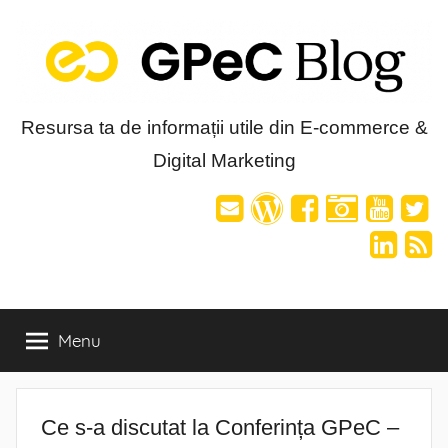
Skip
to
content
Blog-
Resursa ta de informații utile din E-commerce &
Digital Marketing
ul
GPeC
Menu
Ce s-a discutat la Conferința GPeC –