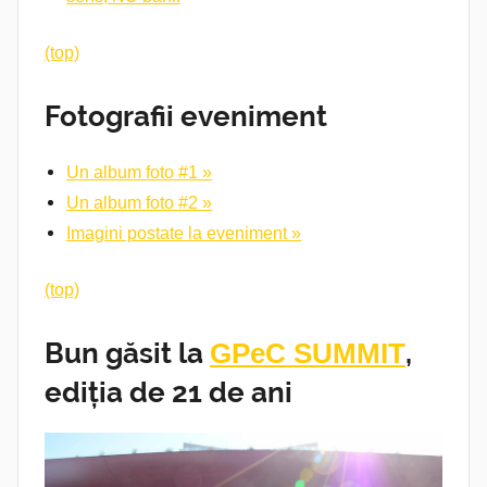
(top)
Fotografii eveniment
Un album foto #1 »
Un album foto #2 »
Imagini postate la eveniment »
(top)
Bun găsit la
GPeC SUMMIT
,
ediția de 21 de ani