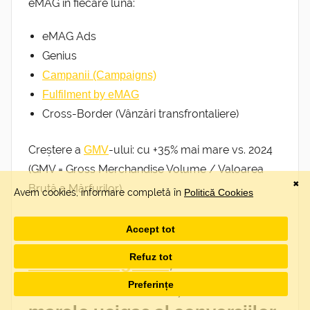
eMAG în fiecare lună:
eMAG Ads
Genius
Campanii (Campaigns)
Fulfilment by eMAG
Cross-Border (Vânzări transfrontaliere)
Creștere a
-ului: cu +35% mai mare vs. 2024
GMV
(GMV = Gross Merchandise Volume / Valoarea
Brută a Mărfurilor).
(top)
Michael Aagaard
, CRO
Consultant – Fricțiunea: