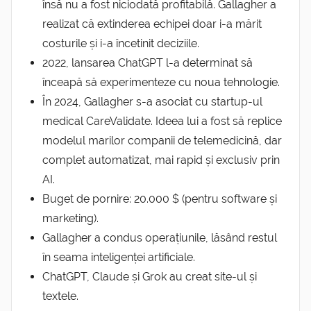
însă nu a fost niciodată profitabilă. Gallagher a
realizat că extinderea echipei doar i-a mărit
costurile și i-a încetinit deciziile.
2022, lansarea ChatGPT l-a determinat să
înceapă să experimenteze cu noua tehnologie.
În 2024, Gallagher s-a asociat cu startup-ul
medical CareValidate. Ideea lui a fost să replice
modelul marilor companii de telemedicină, dar
complet automatizat, mai rapid și exclusiv prin
AI.
Buget de pornire: 20.000 $ (pentru software și
marketing).
Gallagher a condus operațiunile, lăsând restul
în seama inteligenței artificiale.
ChatGPT, Claude și Grok au creat site-ul și
textele.