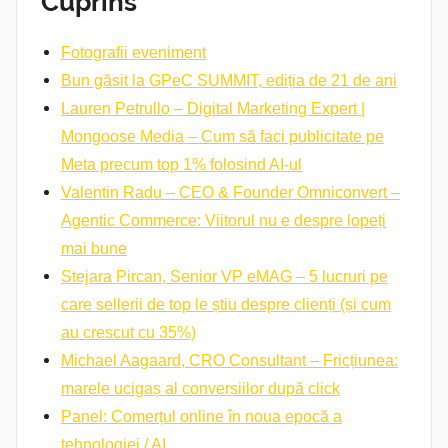
Cuprins
Fotografii eveniment
Bun găsit la GPeC SUMMIT, ediția de 21 de ani
Lauren Petrullo – Digital Marketing Expert |
Mongoose Media – Cum să faci publicitate pe
Meta precum top 1% folosind AI-ul
Valentin Radu – CEO & Founder Omniconvert –
Agentic Commerce: Viitorul nu e despre lopeți
mai bune
Stejara Pircan, Senior VP eMAG – 5 lucruri pe
care sellerii de top le știu despre clienți (și cum
au crescut cu 35%)
Michael Aagaard, CRO Consultant – Fricțiunea:
marele ucigaș al conversiilor după click
Panel: Comerțul online în noua epocă a
tehnologiei / AI