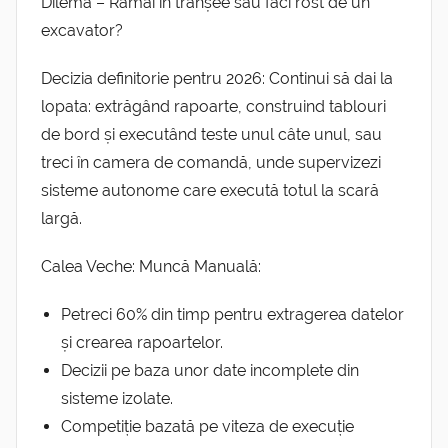
Dilemă – Rămâi în tranșee sau faci rost de un
excavator?
Decizia definitorie pentru 2026: Continui să dai la
lopata: extrăgând rapoarte, construind tablouri
de bord și executând teste unul câte unul, sau
treci în camera de comandă, unde supervizezi
sisteme autonome care execută totul la scară
largă.
Calea Veche: Muncă Manuală:
Petreci 60% din timp pentru extragerea datelor
și crearea rapoartelor.
Decizii pe baza unor date incomplete din
sisteme izolate.
Competiție bazată pe viteza de execuție