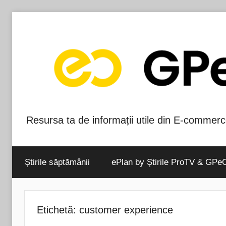
Skip
to
content
Resursa ta de informații utile din E-commerc
Blog-
ul
Știrile săptămânii
ePlan by Știrile ProTV & GPe
GPeC
Etichetă:
customer experience