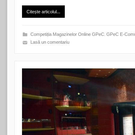
Citește articolul...
Competiția Magazinelor Online GPeC
,
GPeC E-Comm
Lasă un comentariu