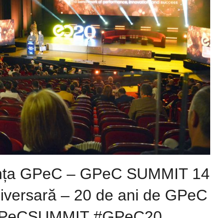
erința GPeC – GPeC SUMMIT 14
niversară – 20 de ani de GPeC
i #GPeCSUMMIT #GPeC20