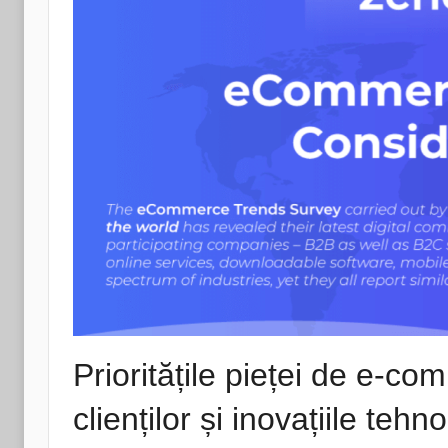
Prioritățile pieței de e-c
clienților și inovațiile tehn