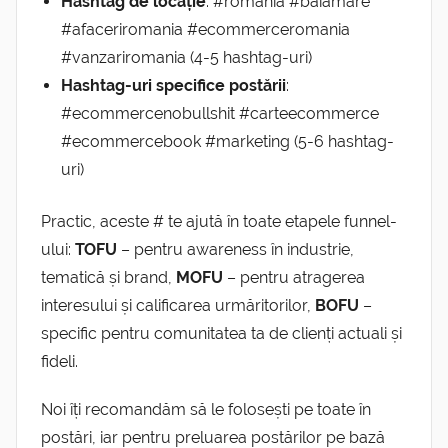
Hashtag de locație
: #romania #baiamare
#afaceriromania #ecommerceromania
#vanzariromania (4-5 hashtag-uri)
Hashtag-uri specifice postării
:
#ecommercenobullshit #carteecommerce
#ecommercebook #marketing (5-6 hashtag-
uri)
Practic, aceste # te ajută în toate etapele funnel-
ului:
TOFU
– pentru awareness în industrie,
tematică și brand,
MOFU
– pentru atragerea
interesului și calificarea urmăritorilor,
BOFU
–
specific pentru comunitatea ta de clienți actuali și
fideli.
Noi îți recomandăm să le folosești pe toate în
postări, iar pentru preluarea postărilor pe bază