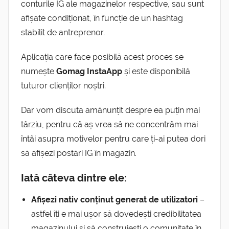
conturile IG ale magazinelor respective, sau sunt
afișate condiționat, în funcție de un hashtag
stabilit de antreprenor.
Aplicația care face posibilă acest proces se
numește
Gomag InstaApp
și este disponibilă
tuturor clienților noștri.
Dar vom discuta amănunțit despre ea puțin mai
târziu, pentru că aș vrea să ne concentrăm mai
întâi asupra motivelor pentru care ți-ai putea dori
să afișezi postări IG în magazin.
Iată câteva dintre ele:
Afișezi nativ conținut generat de utilizatori
–
astfel îți e mai ușor să dovedești credibilitatea
magazinului și să construiești o comunitate în