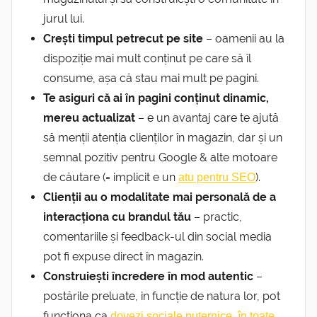
jurul lui.
Crești timpul petrecut pe site
– oamenii au la
dispoziție mai mult conținut pe care să îl
consume, așa că stau mai mult pe pagini.
Te asiguri că ai în pagini conținut dinamic,
mereu actualizat
– e un avantaj care te ajută
să menții atenția clienților în magazin, dar și un
semnal pozitiv pentru Google & alte motoare
de căutare (= implicit e un
).
atu pentru SEO
Clienții au o modalitate mai personală de a
interacționa cu brandul tău
– practic,
comentariile și feedback-ul din social media
pot fi expuse direct în magazin.
Construiești încredere în mod autentic
–
postările preluate, in funcție de natura lor, pot
funcționa ca
dovezi sociale puternice, în toate