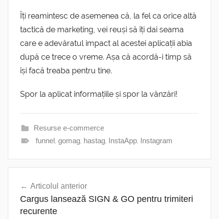
Îți reamintesc de asemenea că, la fel ca orice altă
tactică de marketing, vei reuși să îți dai seama
care e adevăratul impact al acestei aplicații abia
după ce trece o vreme. Așa că acordă-i timp să
își facă treaba pentru tine.
Spor la aplicat informațiile și spor la vânzări!
Resurse e-commerce
funnel
,
gomag
,
hastag
,
InstaApp
,
Instagram
Navigare
Articolul anterior
în
Cargus lansează SIGN & GO pentru trimiteri
articole
recurente