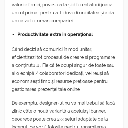
valorile firmei, povestea ta și diferențiatorii joacă
un rol primar pentru a-ți dovedi unicitatea și a da
un caracter uman companiei.
Productivitate extra în operațional
Când decizi să comunici în mod unitar,
eficientizezi tot procesul de creare și programare
a conținutului. Fie că te ocupi singur de toate sau
ai o echipă / colaboratori dedicați, vei reuși să
economisești timp și resurse prețioase pentru
gestionarea prezenței tale online.
De exemplu, designer-ul nu va mai trebui să facă
zilnic câte o nouă variantă a aceluiași banner,
deoarece poate crea 2-3 seturi adaptate de la
început, ce vor fi folosite pentru transmiterea