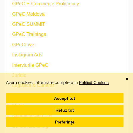
GPeC E-Commerce Proficiency
GPeC Moldova
GPeC SUMMIT
GPeC Trainings
GPeCLive
Instagram Ads
Interviurile GPeC
Juridic
Logistică & Curierat
Marketing afiliat
Mobile
Noutăți și știri GPeC
Online Marketing