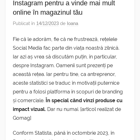
Instagram pentru a vinde mai mult
online în magazinul tău
Publicat în
14/12/2023
de
Ioana
Fie că le adorăm, fie că ne frustrează, rețelele
Social Media fac parte din viața noastră zilnică.
Iar azi aș vrea să discutăm puțin, în particular,
despre Instagram.
Oamenii sunt prezenți pe
această rețea. Iar pentru tine, ca antreprenor,
aceste statistici se traduc în motivații puternice
pentru a folosi platforma în scopuri de branding
și comerciale.
În special când vinzi produse cu
impact vizual.
Dar nu numai. [articol realizat de
Gomag]
Conform Statista, până în octombrie 2023, în