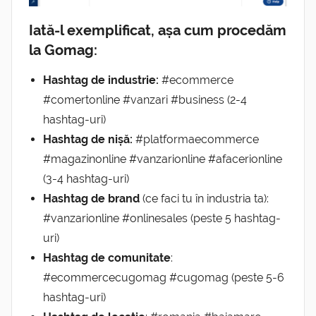
Iată-l exemplificat, așa cum procedăm
la Gomag:
Hashtag de industrie:
#ecommerce
#comertonline #vanzari #business (2-4
hashtag-uri)
Hashtag de nișă:
#platformaecommerce
#magazinonline #vanzarionline #afacerionline
(3-4 hashtag-uri)
Hashtag de brand
(ce faci tu în industria ta):
#vanzarionline #onlinesales (peste 5 hashtag-
uri)
Hashtag de comunitate
:
#ecommercecugomag #cugomag (peste 5-6
hashtag-uri)