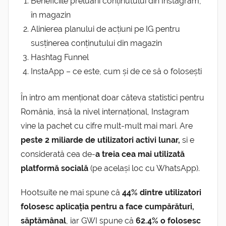
Beneficiile preluării conținutului din Instagram,
în magazin
Alinierea planului de acțiuni pe IG pentru
susținerea conținutului din magazin
Hashtag Funnel
InstaApp – ce este, cum și de ce să o folosești
În intro am menționat doar câteva statistici pentru
România, însă la nivel internațional, Instagram
vine la pachet cu cifre mult-mult mai mari. Are
peste 2 miliarde de utilizatori activi lunar,
si e
considerată cea de-
a treia cea mai utilizată
platformă socială
(pe același loc cu WhatsApp).
Hootsuite ne mai spune că
44% dintre utilizatori
folosesc aplicația pentru a face cumpărături,
săptămânal
, iar GWI spune că
62.4% o folosesc