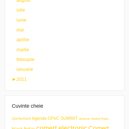
august
iulie
iunie
mai
aprilie
martie
februarie
ianuarie
►
2011
Cuvinte cheie
Agenda GPeC SUMMIT
2performant
amazon
Andrei Radu
comert electronic
Comert
black friday