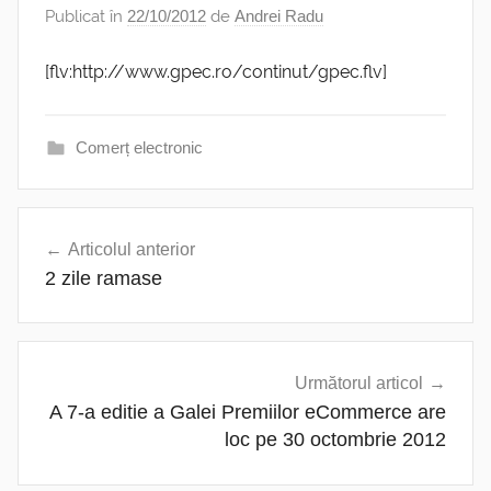
Publicat în
22/10/2012
de
Andrei Radu
[flv:http://www.gpec.ro/continut/gpec.flv]
Comerț electronic
Navigare
Articolul anterior
în
2 zile ramase
articole
Următorul articol
A 7-a editie a Galei Premiilor eCommerce are
loc pe 30 octombrie 2012