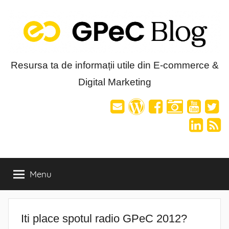
Skip
to
content
Blog-
Resursa ta de informații utile din E-commerce &
Digital Marketing
ul
GPeC
Menu
Iti place spotul radio GPeC 2012?