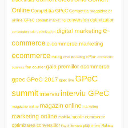
Online
Competitia GPeC
Competitia magazinelor
conversion optimization
online GPeC
content marketing
e-
digital marketing
conversion rate optimization
commerce
e-commerce marketing
ecommerce
emag
ePlan
email marketing
evenimente
gala premiilor ecommerce
fan courier
business
GPeC
gpec
GPeC 2017
gpec live
summit
interviu GPeC
interviu
magazin online
magazine online
marketing
marketing online
mobile commerce
mobile
optimizarea conversiilor
plăți online
Raluca
PayU Romania