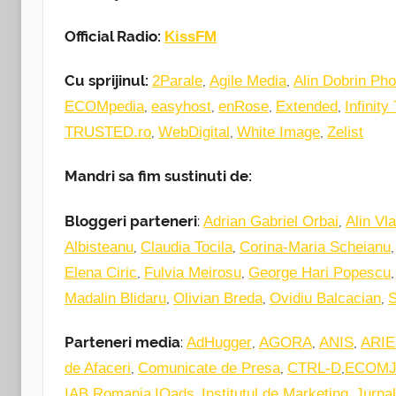
Official Radio:
KissFM
Cu sprijinul:
,
,
2Parale
Agile Media
Alin Dobrin Pho
,
,
,
,
ECOMpedia
easyhost
enRose
Extended
Infinity
,
,
,
TRUSTED.ro
WebDigital
White Image
Zelist
Mandri sa fim sustinuti de:
Bloggeri parteneri
:
,
Adrian Gabriel Orbai
Alin Vl
,
,
Albisteanu
Claudia Tocila
Corina-Maria Scheianu
,
,
Elena Ciric
Fulvia Meirosu
George Hari Popescu
,
,
,
Madalin Blidaru
Olivian Breda
Ovidiu Balcacian
S
Parteneri media
:
,
,
,
AdHugger
AGORA
ANIS
ARIE
,
,
,
de Afaceri
Comunicate de Presa
CTRL-D
ECOM
,
,
,
IAB Romania
IQads
Institutul de Marketing
Jurnal