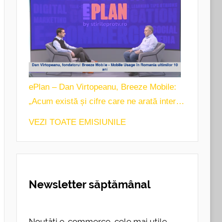
ePlan – Dan Virtopeanu, Breeze Mobile:
„Acum există și cifre care ne arată interes
mare în folosirea telefonului mobil.”
VEZI TOATE EMISIUNILE
Newsletter săptămânal
Noutăți e-commerce, cele mai utile