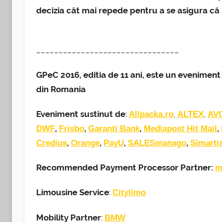
decizia cât mai repede pentru a se asigura că l
________________________________
GPeC 2016, editia de 11 ani, este un evenime
din Romania
Eveniment sustinut de
:
,
,
Allpacka.ro
ALTEX
AV
,
,
,
,
DWF
Frisbo
Garanti Bank
Mediapost Hit Mail
,
,
,
,
Credius
Orange
PayU
SALESmanago
Simarti
Recommended Payment Processor Partner:
m
Limousine Service
:
Citylimo
Mobility Partner
:
BMW