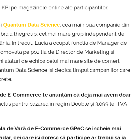
e KPI pe magazinele online ale participantilor.
ei
, cea mai noua companie din
Quantum Data Science
mbră a thegroup, cel mai mare grup independent de
a. In trecut, Lucia a ocupat functia de Manager de
promovata pe pozitia de Director de Marketing si
i alaturi de echipa celui mai mare site de comert
uantum Data Science isi dedica timpul campaniilor care
rete.
Vară de E-Commerce te anunțăm că deja mai avem doar
inclus pentru cazarea în regim Double și 3.099 lei TVA
Școala de Vară de E-Commerce GPeC se încheie mai
ar, cei care își doresc să participe ar trebui să ia