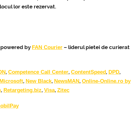
ocul lor este rezervat.
nt powered by
– liderul pietei de curierat
FAN Courier
,
,
,
,
ON
Competence Call Center
ContentSpeed
DPD
,
,
,
Microsoft
New Black
NewsMAN
Online-Online.ro by
,
,
,
s
Retargeting.biz
Visa
Zitec
obilPay