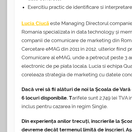
Exercitiu practic de identificare si interpretar
este Managing Directorul compani
Lucia Ciucă
Romania specializata in data technology și me
companii de comunicare de marketing din Români
Cercetare eMAG din 2011 in 2012, ulterior fiind 
Comunicare al eMAG, unde a petrecut peste 3 an
electronic de pe piata locala. Lucia si echipa Q
coreleaza strategia de marketing cu datele conc
Dacă vrei să fii alături de noi la Școala de 
6 locuri disponibile. T
arifele sunt 2.749 lei TVA 
inclus pentru cazarea în regim Single.
Din experiența anilor trecuți, înscrierile la 
devreme decât termenul limită de înscrieri. Așad