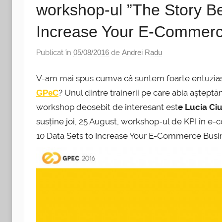
workshop-ul ”The Story Be
Increase Your E-Commerc
Publicat în
05/08/2016
de
Andrei Radu
V-am mai spus cumva că suntem foarte entuzias
? Unul dintre trainerii pe care abia aștept
GPeC
workshop deosebit de interesant est
e Lucia Ci
susține joi, 25 August, workshop-ul de KPI în e-
10 Data Sets to Increase Your E-Commerce Busi