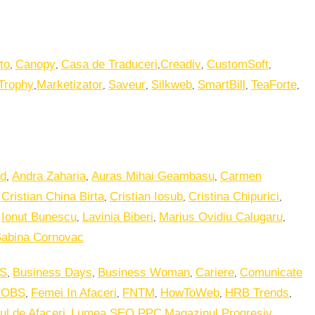
,
,
,
,
,
to
Canopy
Casa de Traduceri
Creadiv
CustomSoft
,
,
,
,
,
,
 Trophy
Marketizator
Saveur
Silkweb
SmartBill
TeaForte
,
,
,
ad
Andra Zaharia
Auras Mihai Geambasu
Carmen
,
,
,
,
Cristian China Birta
Cristian Iosub
Cristina Chipurici
,
,
,
,
Ionut Bunescu
Lavinia Biberi
Marius Ovidiu Calugaru
abina Cornovac
,
,
,
,
S
Business Days
Business Woman
Cariere
Comunicate
,
,
,
,
,
JOBS
Femei In Afaceri
FNTM
HowToWeb
HRB Trends
,
,
,
ul de Afaceri
Lumea SEO PPC
Magazinul Progresiv