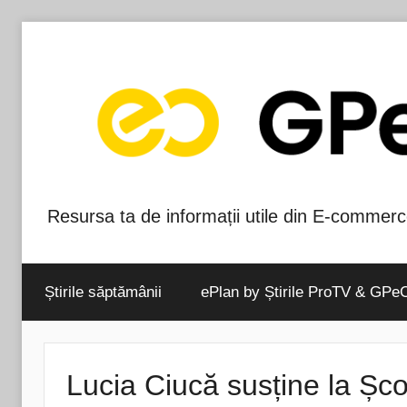
Skip
to
content
Resursa ta de informații utile din E-commerc
Blog-
ul
Știrile săptămânii
ePlan by Știrile ProTV & GPe
GPeC
Lucia Ciucă susține la Ș