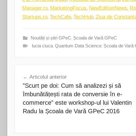
,
,
,
Manager.ro
MarketingFocus
NewEditionNews
Ro
,
,
,
Startups.ro
TechCafe
TechHub
Ziua de Constant
Noutăți și știri GPeC
,
Școala de Vară GPeC
lucia ciuca
,
Quantum Data Science
,
Școala de Vară
Navigare
Articolul anterior
în
”Scurt pe doi: Cum să analizezi și să
articole
îmbunătățești rata de conversie în e-
commerce” este workshop-ul lui Valentin
Radu la Școala de Vară GPeC 2016