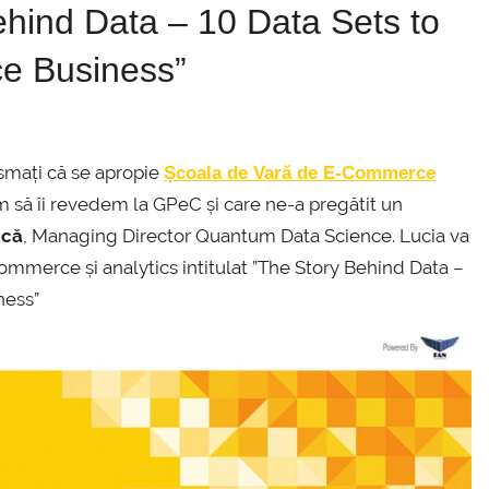
hind Data – 10 Data Sets to
e Business”
mați că se apropie
Școala de Vară de E-Commerce
ăm să îi revedem la GPeC și care ne-a pregătit un
ucă
, Managing Director Quantum Data Science. Lucia va
commerce și analytics intitulat ”The Story Behind Data –
ness”