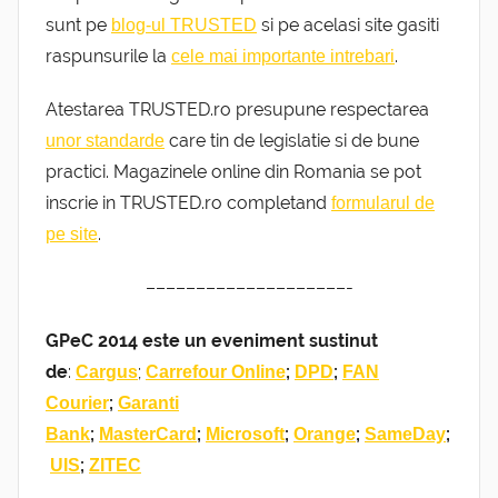
sunt pe
si pe acelasi site gasiti
blog-ul TRUSTED
raspunsurile la
.
cele mai importante intrebari
Atestarea TRUSTED.ro presupune respectarea
care tin de legislatie si de bune
unor standarde
practici. Magazinele online din Romania se pot
inscrie in TRUSTED.ro completand
formularul de
.
pe site
––––––––––––––––––––-
GPeC 2014 este un eveniment sustinut
de
:
;
;
;
Cargus
Carrefour Online
DPD
FAN
;
Courier
Garanti
;
;
;
;
;
Bank
MasterCard
Microsoft
Orange
SameDay
;
UIS
ZITEC