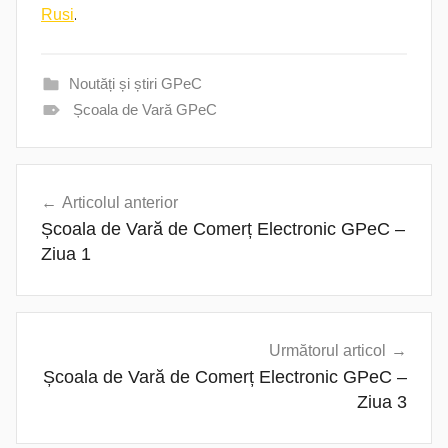
.
Rusi
Noutăți și știri GPeC
Școala de Vară GPeC
Navigare
Articolul anterior
în
Școala de Vară de Comerț Electronic GPeC –
articole
Ziua 1
Următorul articol
Școala de Vară de Comerț Electronic GPeC –
Ziua 3