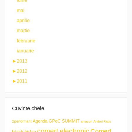
iunie
mai
aprilie
martie
februarie
ianuarie
►
2013
►
2012
►
2011
Cuvinte cheie
Agenda GPeC SUMMIT
2performant
amazon
Andrei Radu
comert electronic
Comert
black friday