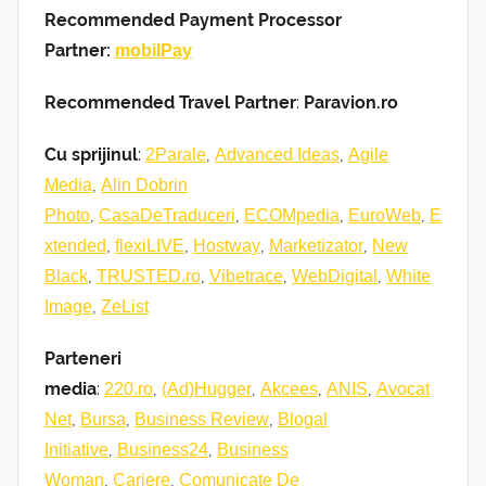
Recommended Payment Processor
Partner:
mobilPay
Recommended Travel Partner
:
Paravion.ro
Cu sprijinul
:
,
,
2Parale
Advanced Ideas
Agile
,
Media
Alin Dobrin
,
,
,
,
Photo
CasaDeTraduceri
ECOMpedia
EuroWeb
E
,
,
,
,
xtended
flexiLIVE
Hostway
Marketizator
New
,
,
,
,
Black
TRUSTED.ro
Vibetrace
WebDigital
White
,
Image
ZeList
Parteneri
media
:
,
,
,
,
220.ro
(Ad)Hugger
Akcees
ANIS
Avocat
,
,
,
Net
Bursa
Business Review
Blogal
,
,
Initiative
Business24
Business
,
,
Woman
Cariere
Comunicate De