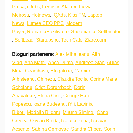
,
,
,
Presa
eJobs
Femei in Afaceri
Fulvia
,
,
,
,
Meirosu
Hotnews
IQAds
Kiss FM
Laptop
,
,
News
Lumea SEO PPC
Modern
,
,
,
Buyer
RomaniaPozitiva.ro
Shopmania
Softbinator
,
,
,
,
SoftLead
Startups.ro
Tech Cafe
Ziare.com
Bloguri partenere:
,
Alex Mihaileanu
Alin
,
,
,
,
Vlad
Ana Matei
Anca Duma
Andreea Stan
Auras
,
,
Mihai Geambasu
Blogatu.ro
Carmen
,
,
,
Albisteanu
Chinezu
Claudia Tocila
Corina Maria
,
,
Scheianu
Cristi Dorombach
Dorin
,
,
Apavaloae
Elena Ciric
George Hari
,
,
,
Popescu
Ioana Budeanu
iYli
Lavinia
,
,
,
Biberi
Madalin Blidaru
Miruna Siminel
Oana
,
,
,
Grecea
Olivian Breda
Raluca Popa
Razvan
,
,
,
Acsente
Sabina Cornovac
Sandra Clipea
Sorin