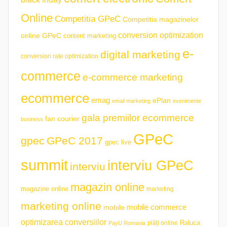
Online
Competitia GPeC
Competitia magazinelor
conversion optimization
online GPeC
content marketing
e-
digital marketing
conversion rate optimization
commerce
e-commerce marketing
ecommerce
emag
ePlan
email marketing
evenimente
gala premiilor ecommerce
fan courier
business
GPeC
gpec
GPeC 2017
gpec live
summit
interviu GPeC
interviu
magazin online
magazine online
marketing
marketing online
mobile commerce
mobile
optimizarea conversiilor
plăți online
Raluca
PayU Romania