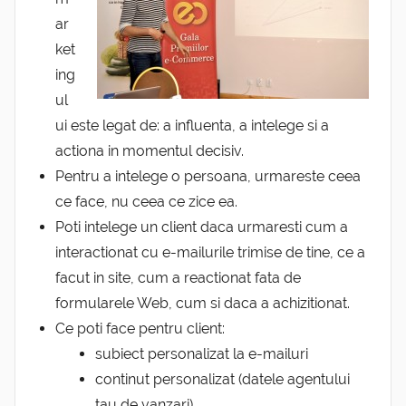
ar
ket
ing
ul
ui este legat de: a influenta, a intelege si a
actiona in momentul decisiv.
Pentru a intelege o persoana, urmareste ceea
ce face, nu ceea ce zice ea.
Poti intelege un client daca urmaresti cum a
interactionat cu e-mailurile trimise de tine, ce a
facut in site, cum a reactionat fata de
formularele Web, cum si daca a achizitionat.
Ce poti face pentru client:
subiect personalizat la e-mailuri
continut personalizat (datele agentului
tau de vanzari)