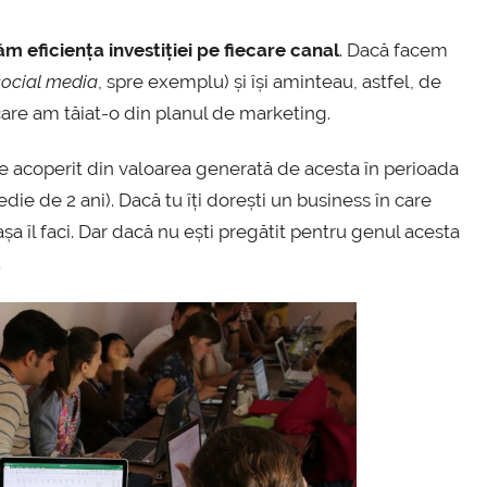
m eficiența investiției pe fiecare canal
. Dacă facem
social media
, spre exemplu) și își aminteau, astfel, de
 care am tăiat-o din planul de marketing.
fie acoperit din valoarea generată de acesta în perioada
die de 2 ani). Dacă tu îți dorești un business în care
 așa îl faci. Dar dacă nu ești pregătit pentru genul acesta
.