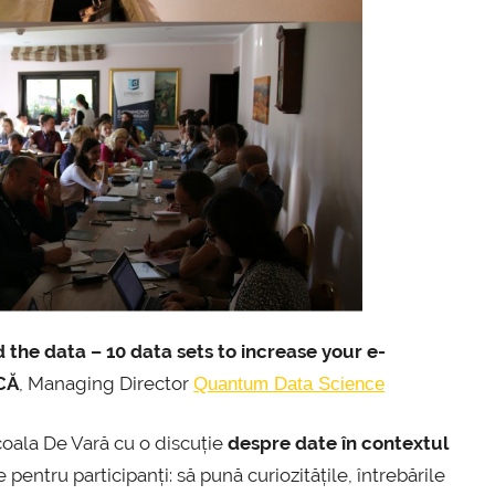
 the data – 10 data sets to increase your e-
CĂ
, Managing Director
Quantum Data Science
oala De Vară cu o discuție
despre date în contextul
 pentru participanți: să pună curiozitățile, întrebările