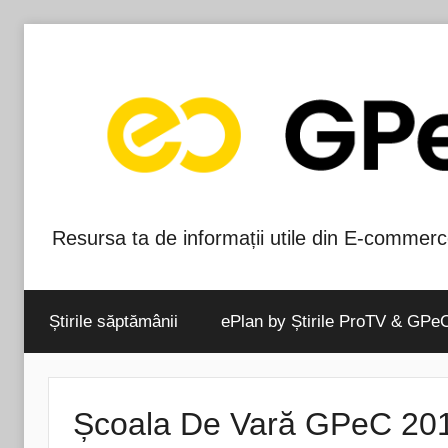
Skip
to
content
Resursa ta de informații utile din E-commerc
Blog-
ul
Știrile săptămânii
ePlan by Știrile ProTV & GPe
GPeC
Școala De Vară GPeC 2016