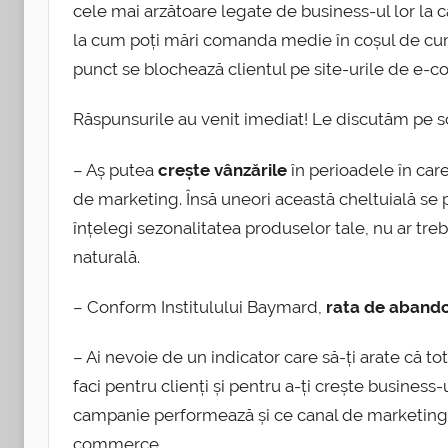
cele mai arzătoare legate de business-ul lor la c
la cum poți mări comanda medie în coșul de cum
punct se blochează clientul pe site-urile de e-
Răspunsurile au venit imediat! Le discutăm pe scu
– Aș putea
crește vânzările
în perioadele în care
de marketing. Însă uneori această cheltuială se p
înțelegi sezonalitatea produselor tale, nu ar treb
naturală.
– Conform Institulului Baymard,
rata de abando
– Ai nevoie de un indicator care să-ți arate că tot
faci pentru clienți și pentru a-ți crește business-u
campanie performează și ce canal de marketing es
commerce.