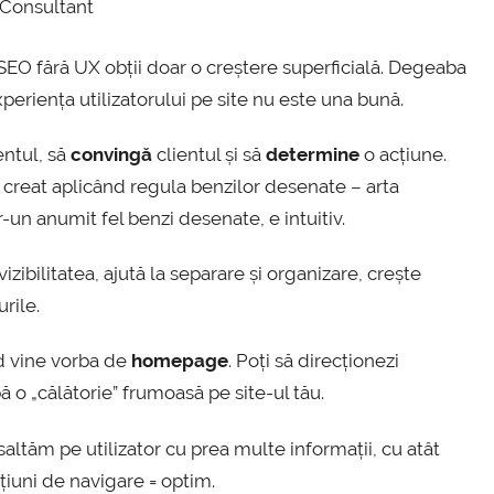
g Consultant
u SEO fără UX obții doar o creștere superficială. Degeaba
periența utilizatorului pe site nu este una bună.
entul, să
convingă
clientul și să
determine
o acțiune.
 creat aplicând regula benzilor desenate – arta
tr-un anumit fel benzi desenate, e intuitiv.
zibilitatea, ajută la separare și organizare, crește
rile.
d vine vorba de
homepage
. Poți să direcționezi
bă o „călătorie” frumoasă pe site-ul tău.
asaltăm pe utilizator cu prea multe informații, cu atât
pțiuni de navigare = optim.