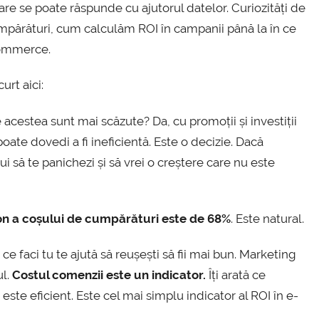
are se poate răspunde cu ajutorul datelor. Curiozități de
părături, cum calculăm ROI în campanii până la în ce
commerce.
rt aici:
 acestea sunt mai scăzute? Da, cu promoții și investiții
oate dovedi a fi ineficientă. Este o decizie. Dacă
ui să te panichezi și să vrei o creștere care nu este
n a coșului de cumpărături este de 68%
. Este natural.
 ce faci tu te ajută să reușești să fii mai bun. Marketing
l.
Costul comenzii este un indicator.
Îți arată ce
te eficient. Este cel mai simplu indicator al ROI în e-