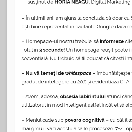
susținut de
HORIA NEAGU
, Digital Marketin
– În ultimii ani, am ajuns la concluzia că doar c
ești bine reprezentat în căutările Google dacă ex
– Homepage-ul nostru trebuie: să
înformeze
cli
Totul în
3 secunde
! Un homepage reușit poate fi
secvențială. Nu trebuie să fii educat să citești în
–
Nu vă temeți de
whitespace
– îmbunătățește vi
gradul de înțelegere cu 20% și evidențiază CTA-u
– Avem, adesea,
obsesia labirintului
atunci cân
utilizatorul în mod inteligent astfel încât el să ai
– Meniul cade sub
povara cognitivă
–
cu cât îl 
mai greu îi va fi acestuia să le proceseze. 7+/- o