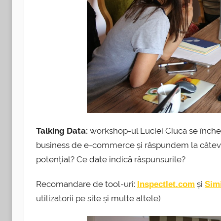
Talking Data:
workshop-ul Luciei Ciucă se înche
business de e-commerce și răspundem la câteva în
potențial? Ce date indică răspunsurile?
Recomandare de tool-uri:
și
Inspectlet.com
Sim
utilizatorii pe site și multe altele)