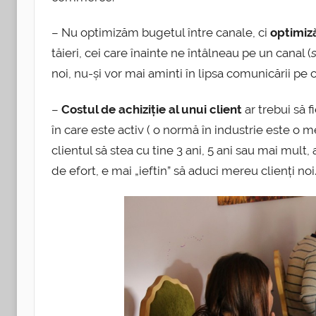
– Nu optimizăm bugetul între canale, ci
optimiză
tăieri, cei care înainte ne întâlneau pe un canal (
noi, nu-și vor mai aminti în lipsa comunicării pe
–
Costul de achiziție al unui client
ar trebui să 
în care este activ ( o normă în industrie este o me
clientul să stea cu tine 3 ani, 5 ani sau mai mult,
de efort, e mai „ieftin” să aduci mereu clienți noi