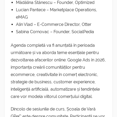
Mădălina Stănescu – Founder, Optimized
Lucian Pantece – Marketplace Operations,
eMAG
Alin Vlad – E-Commerce Director, Otter
Sabina Cornovac – Founder, SocialPedia
Agenda completă va fi anunțată în perioada
următoare și va aborda teme esențiale pentru
dezvoltarea afacerilor online:
Google Ads în 2026,
importanța creării comunităților pentru
ecommerce, creativitate
în
comer
ț
electronic,
strategie de business, customer experience,
inteligență artificială, automatizare și tendințele
care vor modela viitorul comerțului digital.
Dincolo de sesiunile de curs, Școala de Vară
GPeC este despre comunitate. Participanții se vor