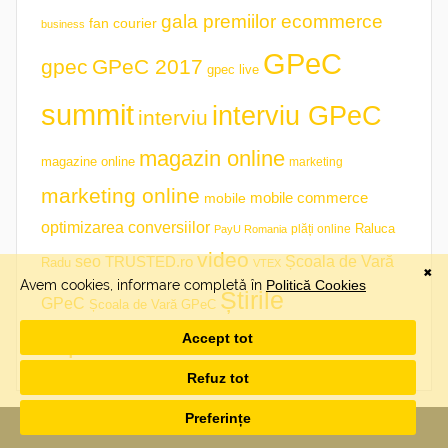
gala premiilor ecommerce
fan courier
business
GPeC
gpec
GPeC 2017
gpec live
summit
interviu GPeC
interviu
magazin online
magazine online
marketing
marketing online
mobile commerce
mobile
optimizarea conversiilor
plăți online
Raluca
PayU Romania
video
seo
TRUSTED.ro
Școala de Vară
Radu
VTEX
Știrile
GPeC
Școala de Vară GPeC
săptămânii