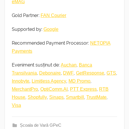
eMAG
Gold Partner:
FAN Courier
Supported by:
Google
Recommended Payment Processor:
NETOPIA
Payments
Eveniment susținut de:
,
Auchan
Banca
,
,
,
,
,
Transilvania
Debonaire
DWF
GetResponse
GTS
,
,
,
Innobyte
Limitless Agency
MD Promo
,
,
,
MerchantPro
OptiComm.AI
PTT Express
RTB
,
,
,
,
,
House
Shopfully
Sinaps
Smartbill
TrustMate
Visa
Școala de Vară GPeC