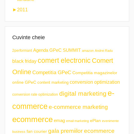
►
2011
Cuvinte cheie
Agenda GPeC SUMMIT
2performant
amazon
Andrei Radu
comert electronic
Comert
black friday
Online
Competitia GPeC
Competitia magazinelor
conversion optimization
online GPeC
content marketing
e-
digital marketing
conversion rate optimization
commerce
e-commerce marketing
ecommerce
emag
ePlan
email marketing
evenimente
gala premiilor ecommerce
fan courier
business