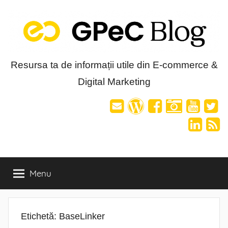
Skip
to
content
Blog-
Resursa ta de informații utile din E-commerce &
Digital Marketing
ul
GPeC
Menu
Etichetă:
BaseLinker