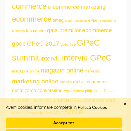
commerce
e-commerce marketing
ecommerce
emag
ePlan
email marketing
evenimente
gala premiilor ecommerce
fan courier
business
GPeC
gpec
GPeC 2017
gpec live
summit
interviu GPeC
interviu
magazin online
magazine online
marketing
marketing online
mobile commerce
mobile
optimizarea conversiilor
plăți online
Raluca
PayU Romania
video
seo
TRUSTED.ro
Școala de Vară
Radu
VTEX
Știrile
GPeC
Școala de Vară GPeC
săptămânii