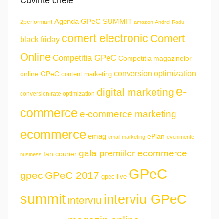
Cuvinte cheie
Agenda GPeC SUMMIT
2performant
amazon
Andrei Radu
comert electronic
Comert
black friday
Online
Competitia GPeC
Competitia magazinelor
conversion optimization
online GPeC
content marketing
e-
digital marketing
conversion rate optimization
commerce
e-commerce marketing
ecommerce
emag
ePlan
email marketing
evenimente
gala premiilor ecommerce
fan courier
business
GPeC
gpec
GPeC 2017
gpec live
summit
interviu GPeC
interviu