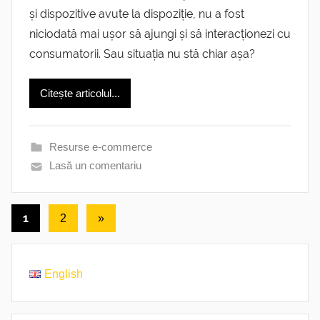
și dispozitive avute la dispoziție, nu a fost
niciodată mai ușor să ajungi și să interacționezi cu
consumatorii. Sau situația nu stă chiar așa?
Citește articolul...
Resurse e-commerce
Lasă un comentariu
Paginație
1
Următoarele
2
»
articole
articole
English