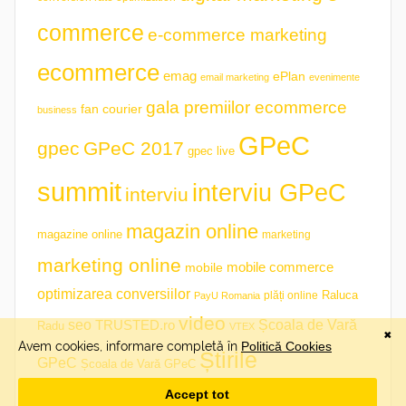
commerce
e-commerce marketing
ecommerce
emag
ePlan
email marketing
evenimente
gala premiilor ecommerce
fan courier
business
GPeC
gpec
GPeC 2017
gpec live
summit
interviu GPeC
interviu
magazin online
magazine online
marketing
marketing online
mobile commerce
mobile
optimizarea conversiilor
plăți online
Raluca
PayU Romania
video
seo
TRUSTED.ro
Școala de Vară
Radu
VTEX
Știrile
GPeC
Școala de Vară GPeC
săptămânii