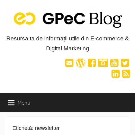
Skip
to
content
Blog-
Resursa ta de informații utile din E-commerce &
Digital Marketing
ul
GPeC
Menu
Etichetă:
newsletter