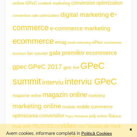
conversion optimization
online GPeC
content marketing
e-
digital marketing
conversion rate optimization
commerce
e-commerce marketing
ecommerce
emag
ePlan
email marketing
evenimente
gala premiilor ecommerce
fan courier
business
GPeC
gpec
GPeC 2017
gpec live
summit
interviu GPeC
interviu
magazin online
magazine online
marketing
marketing online
mobile commerce
mobile
optimizarea conversiilor
plăți online
Raluca
PayU Romania
video
seo
TRUSTED.ro
Școala de Vară
Radu
VTEX