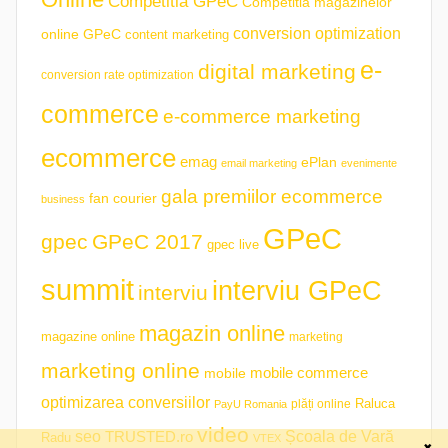
Competitia GPeC
Competitia magazinelor
conversion optimization
online GPeC
content marketing
e-
digital marketing
conversion rate optimization
commerce
e-commerce marketing
ecommerce
emag
ePlan
email marketing
evenimente
gala premiilor ecommerce
fan courier
business
GPeC
gpec
GPeC 2017
gpec live
summit
interviu GPeC
interviu
magazin online
magazine online
marketing
marketing online
mobile commerce
mobile
optimizarea conversiilor
plăți online
Raluca
PayU Romania
video
seo
TRUSTED.ro
Școala de Vară
Radu
VTEX