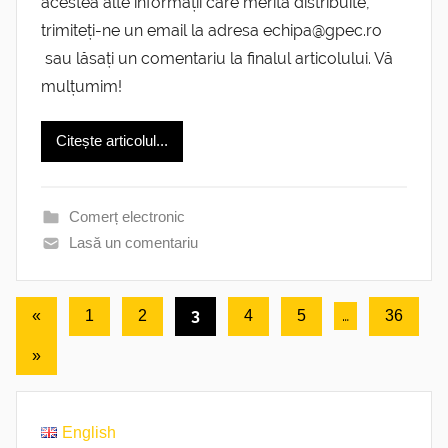
acestea alte informații care merită distribuite,
trimiteți-ne un email la adresa echipa@gpec.ro
sau lăsați un comentariu la finalul articolului. Vă
mulțumim!
Citește articolul...
Comerț electronic
Lasă un comentariu
Paginație
Articole
3
…
«
1
2
4
5
36
anterioare
articole
Următoarele
»
articole
English