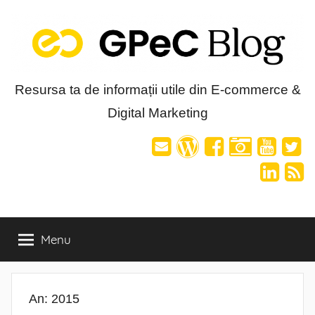
Skip
to
content
Blog-
Resursa ta de informații utile din E-commerce &
Digital Marketing
ul
GPeC
Menu
An:
2015