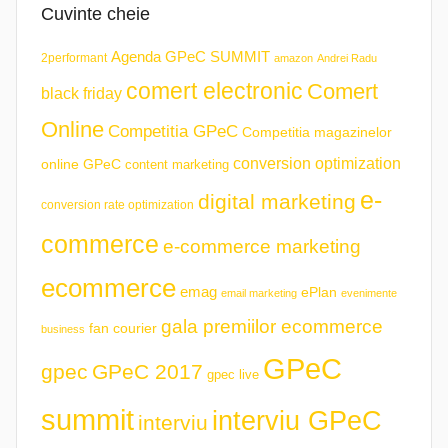
Cuvinte cheie
Agenda GPeC SUMMIT
2performant
amazon
Andrei Radu
comert electronic
Comert
black friday
Online
Competitia GPeC
Competitia magazinelor
conversion optimization
online GPeC
content marketing
e-
digital marketing
conversion rate optimization
commerce
e-commerce marketing
ecommerce
emag
ePlan
email marketing
evenimente
gala premiilor ecommerce
fan courier
business
GPeC
gpec
GPeC 2017
gpec live
summit
interviu GPeC
interviu