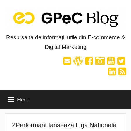
Skip
to
content
Blog-
Resursa ta de informații utile din E-commerce &
Digital Marketing
ul
GPeC
Menu
2Performant lansează Liga Națională