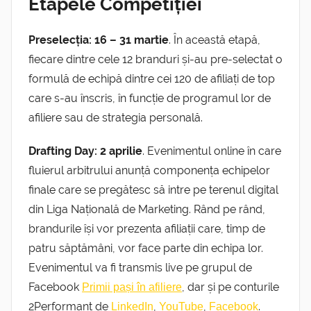
Etapele Competiției
Preselecția: 16 – 31 martie
. În această etapă,
fiecare dintre cele 12 branduri și-au pre-selectat o
formulă de echipă dintre cei 120 de afiliați de top
care s-au înscris, în funcție de programul lor de
afiliere sau de strategia personală.
Drafting Day: 2 aprilie
. Evenimentul online în care
fluierul arbitrului anunță componența echipelor
finale care se pregătesc să intre pe terenul digital
din Liga Națională de Marketing. Rând pe rând,
brandurile își vor prezenta afiliații care, timp de
patru săptămâni, vor face parte din echipa lor.
Evenimentul va fi transmis live pe grupul de
Facebook
, dar și pe conturile
Primii pași în afiliere
2Performant de
,
,
.
LinkedIn
YouTube
Facebook