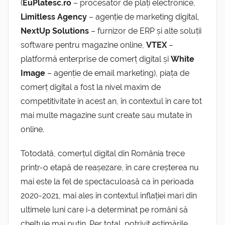
(
EuPlatesc.ro
– procesator de plăți electronice,
Limitless Agency
– agenție de marketing digital,
NextUp Solutions
– furnizor de ERP și alte soluții
software pentru magazine online,
VTEX
–
platformă enterprise de comerț digital și
White
Image
– agenție de email marketing), piața de
comerț digital a fost la nivel maxim de
competitivitate în acest an, în contextul în care tot
mai multe magazine sunt create sau mutate în
online.
Totodat
ă
,
comerțul digital din România trece
printr-o etapă de reașezare, în care creșterea nu
mai este la fel de spectaculoasă ca în perioada
2020-2021, mai ales în contextul inflației mari din
ultimele luni care i-a determinat pe români să
cheltuie mai puțin. Per total, potrivit estimările