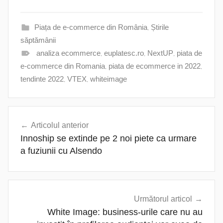
Piața de e-commerce din România
,
Știrile
săptămânii
analiza ecommerce
,
euplatesc.ro
,
NextUP
,
piata de
e-commerce din Romania
,
piata de ecommerce in 2022
,
tendinte 2022
,
VTEX
,
whiteimage
Navigare
Articolul anterior
în
Innoship se extinde pe 2 noi piete ca urmare
articole
a fuziunii cu Alsendo
Următorul articol
White Image: business-urile care nu au