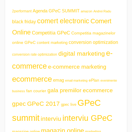
Agenda GPeC SUMMIT
2performant
amazon
Andrei Radu
comert electronic
Comert
black friday
Online
Competitia GPeC
Competitia magazinelor
conversion optimization
online GPeC
content marketing
e-
digital marketing
conversion rate optimization
commerce
e-commerce marketing
ecommerce
emag
ePlan
email marketing
evenimente
gala premiilor ecommerce
fan courier
business
GPeC
gpec
GPeC 2017
gpec live
summit
interviu GPeC
interviu
magazin online
magazine online
marketing