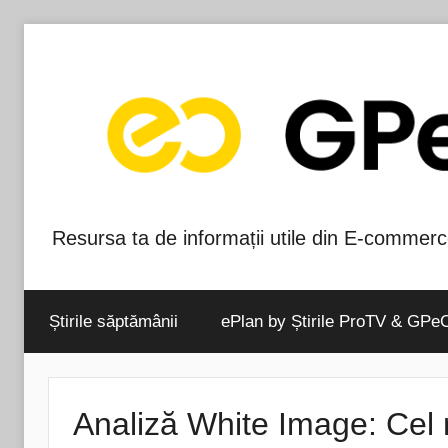
Skip
to
content
Resursa ta de informații utile din E-commerc
Blog-
ul
Știrile săptămânii
ePlan by Știrile ProTV & GPe
GPeC
Analiză White Image: Cel 