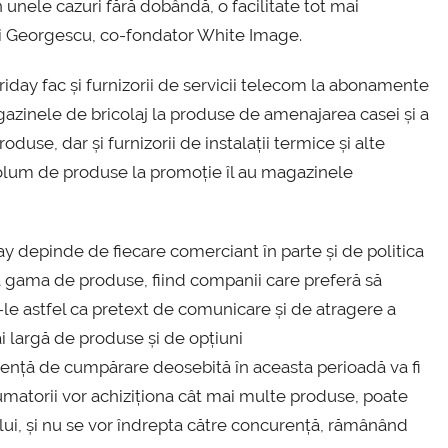
 unele cazuri fără dobândă, o facilitate tot mai
ei Georgescu, co-fondator White Image.
riday fac și furnizorii de servicii telecom la abonamente
gazinele de bricolaj la produse de amenajarea casei și a
duse, dar și furnizorii de instalații termice și alte
 volum de produse la promoție îl au magazinele
 depinde de fiecare comerciant în parte și de politica
tă gama de produse, fiind companii care preferă să
le astfel ca pretext de comunicare și de atragere a
ai largă de produse și de opțiuni
iență de cumpărare deosebită în aceasta perioadă va fi
umatorii vor achiziționa cât mai multe produse, poate
nului, și nu se vor îndrepta către concurență, rămânând