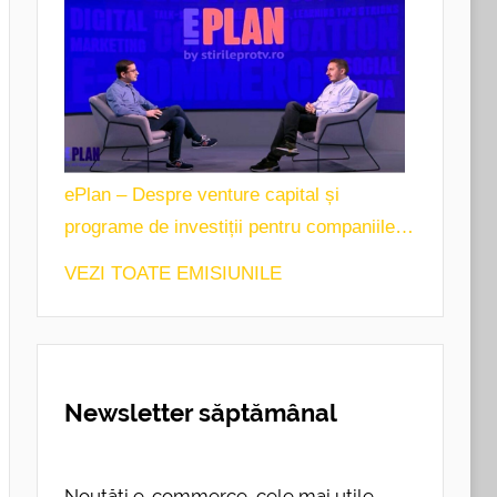
ePlan – Despre venture capital și
programe de investiții pentru companiile
de tehnologie
VEZI TOATE EMISIUNILE
Newsletter săptămânal
Noutăți e-commerce, cele mai utile