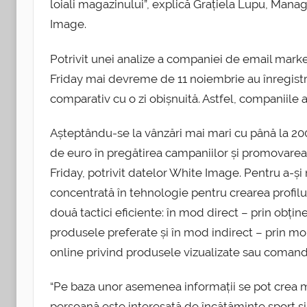
loiali magazinului”, explică Grațiela Lupu, Mana
Image.
Potrivit unei analize a companiei de email marke
Friday mai devreme de 11 noiembrie au înregistr
comparativ cu o zi obișnuită. Astfel, companiile a
Așteptându-se la vânzări mai mari cu până la 200
de euro în pregătirea campaniilor și promovarea 
Friday, potrivit datelor White Image. Pentru a-și 
concentrată în tehnologie pentru crearea profilul
două tactici eficiente: în mod direct – prin obți
produsele preferate și în mod indirect – prin mo
online privind produsele vizualizate sau comanda
“Pe baza unor asemenea informații se pot crea m
persoană este interesată de încățăminte sport și