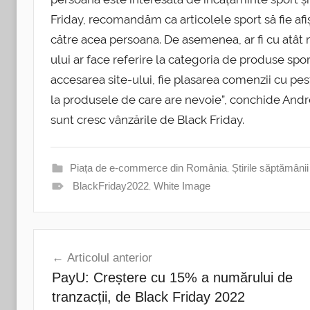
Friday, recomandăm ca articolele sport să fie afi
către acea persoana. De asemenea, ar fi cu atât 
ului ar face referire la categoria de produse sport
accesarea site-ului, fie plasarea comenzii cu pe
la produsele de care are nevoie”, conchide An
sunt cresc vânzările de Black Friday.
Piața de e-commerce din România
,
Știrile săptămânii
BlackFriday2022
,
White Image
Navigare
Articolul anterior
în
PayU: Creștere cu 15% a numărului de
articole
tranzacții, de Black Friday 2022