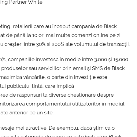
ging Partner White
ting, retailerii care au început campania de Black
at de până la 10 ori mai multe comenzi online pe zi
u creșteri între 30% și 200% ale volumului de tranzacții.
%, companiile investesc în medie între 3.000 și 15.000
produselor sau serviciilor prin email și SMS de Black
maximiza vânzările, o parte din investiție este
ui publicului țintă, care implică
nerea de răspunsuri la diverse chestionare despre
nitorizarea comportamentului utilizatorilor în mediul
te anterior pe un site.
esaje mai atractive. De exemplu, dacă știm că o
 aceasta categorie de produse este inclusă în Black