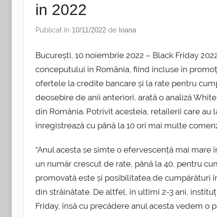
in 2022
Publicat în
10/11/2022
de
Ioana
București, 10 noiembrie 2022 – Black Friday 2022
conceputului în România, fiind incluse în prom
ofertele la credite bancare și la rate pentru cum
deosebire de anii anteriori, arată o analiză Wh
din România. Potrivit acesteia, retailerii care a
înregistrează cu până la 10 ori mai multe comenzi 
“Anul acesta se simte o efervescență mai mare în 
un număr crescut de rate, până la 40, pentru cum
promovată este și posibilitatea de cumpărături î
din străinătate. De altfel, în ultimi 2-3 ani, inst
Friday, însă cu precădere anul acesta vedem o pr