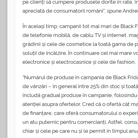
pe clienți să cumpere produsele dorite în rate, în
apreciată de consumatorii români”, spune Andr
În același timp, campanii tot mai mari de Black F
de telefonie mobilă, de cablu TV și internet, ma
grădinii și cele de cosmetice la toată gama de pro
soluții de încălzire. În continuare cel mai mare
electronice și electrocasnice și cele de fashion.
“Numărul de produse în campania de Black Friday
de vânzări – în general între 25% din stoc și toa
includă gradual produse în campanie, folosindu-
atenției asupra ofertelor. Cred că o ofertă cât m
de finanțare, care oferă consumatorului o exper
un atu puternic pentru comercianți. Astfel, cons
chiar și cele pe care nu și le permit în timpul a