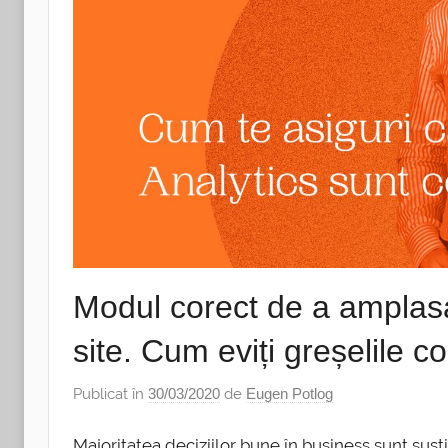
Modul corect de a amplasa
site. Cum eviți greșelile 
Publicat în
30/03/2020
de
Eugen Potlog
Majoritatea deciziilor bune în business sunt sus