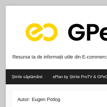
Skip
to
content
Resursa ta de informații utile din E-commerc
Blog-
ul
Știrile săptămânii
ePlan by Știrile ProTV & GPe
GPeC
Autor:
Eugen Potlog