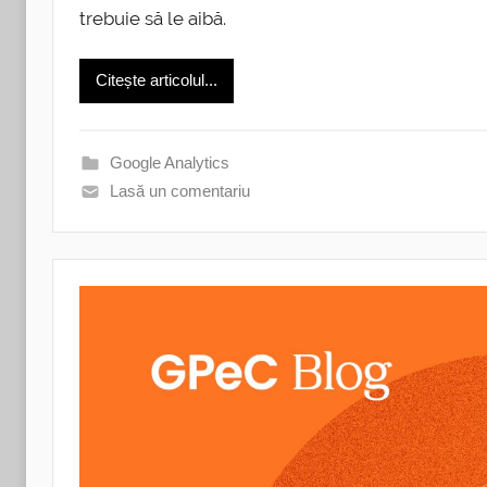
trebuie să le aibă.
Citește articolul...
Google Analytics
Lasă un comentariu