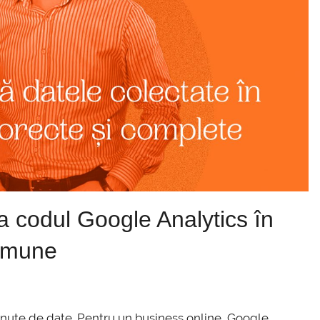
 codul Google Analytics în
comune
ținute de date. Pentru un business online, Google