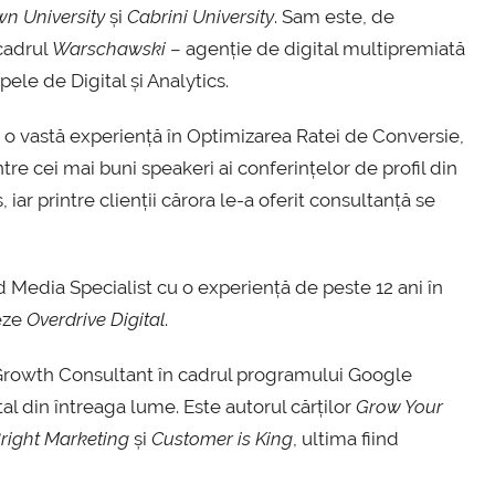
n University
și
Cabrini University
. Sam este, de
cadrul
Warschawski
– agenție de digital multipremiată
ele de Digital și Analytics.
 vastă experiență în Optimizarea Ratei de Conversie,
re cei mai buni speakeri ai conferințelor de profil din
 iar printre clienții cărora le-a oferit consultanță se
Media Specialist cu o experiență de peste 12 ani în
neze
Overdrive Digital
.
 Growth Consultant în cadrul programului Google
tal din întreaga lume. Este autorul cărților
Grow Your
right Marketing
și
Customer is King
, ultima fiind