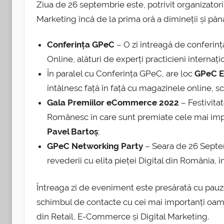
Ziua de 26 septembrie este, potrivit organizato
Marketing încă de la prima oră a dimineții și până
Conferința GPeC
– O zi întreagă de conferin
Online, alături de experți practicieni internați
În paralel cu Conferința GPeC, are loc
GPeC 
întâlnesc față în față cu magazinele online, s
Gala Premiilor eCommerce 2022
– Festivita
Românesc în care sunt premiate cele mai imp
Pavel Bartoș
;
GPeC Networking Party
– Seara de 26 Septem
revederii cu elita pieței Digital din România, î
Întreaga zi de eveniment este presărată cu pau
schimbul de contacte cu cei mai importanți oam
din Retail, E-Commerce și Digital Marketing.