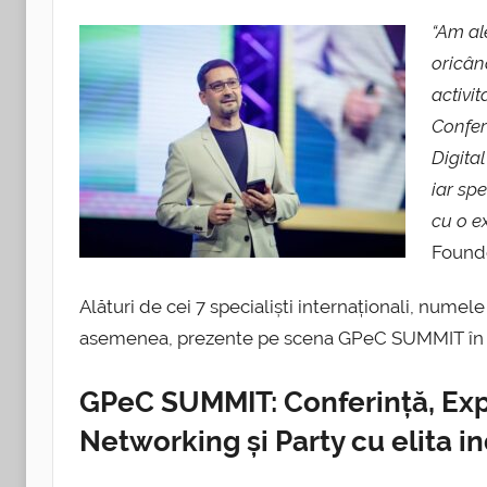
“
Am ale
oricând
activi
Confer
Digita
iar spe
cu o e
Found
Alături de cei 7 specialiști internaționali, nume
asemenea, prezente pe scena GPeC SUMMIT în 
GPeC SUMMIT: Conferință, Exp
Networking și Party cu elita in