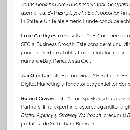
Johns Hopkins Carey Business School
,
Georgetow
asemenea, EVP
(Employee Value Proposition)
în 
în Statele Unite ale Americii, unde conduce echip
Luke Carthy
este consultant în E-Commerce cu o
SEO și Business Growth. Este considerat unul dint
punct de vedere al utilității conținutului transmis,
numără eBay, Renault sau CAT.
Jon Quinton
este Performance Marketing și Paid 
Digital Marketing și fondator al agenției londo
Robert Craven
este Autor, Speaker și Business
Partners, fiind expert în creșterea agențiilor digi
Digital Agency
și
Strategy Workbook
, precum și
B
prefațată de Sir Richard Branson.