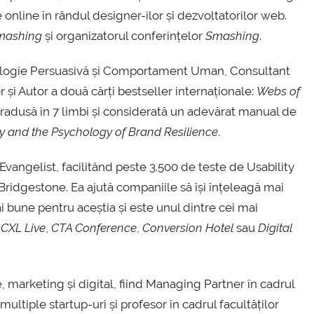
 online în rândul designer-ilor și dezvoltatorilor web.
mashing
și organizatorul conferințelor
Smashing
.
nologie Persuasivă și Comportament Uman, Consultant
și Autor a două cărți bestseller internaționale:
Webs of
tradusă în 7 limbi și considerată un adevărat manual de
y and the Psychology of Brand Resilience
.
 Evangelist, facilitând peste 3.500 de teste de Usability
Bridgestone. Ea ajută companiile să își înțeleagă mai
i bune pentru aceștia și este unul dintre cei mai
m
CXL Live
,
CTA Conference
,
Conversion Hotel
sau
Digital
 marketing și digital, fiind Managing Partner în cadrul
multiple startup-uri și profesor în cadrul facultăților