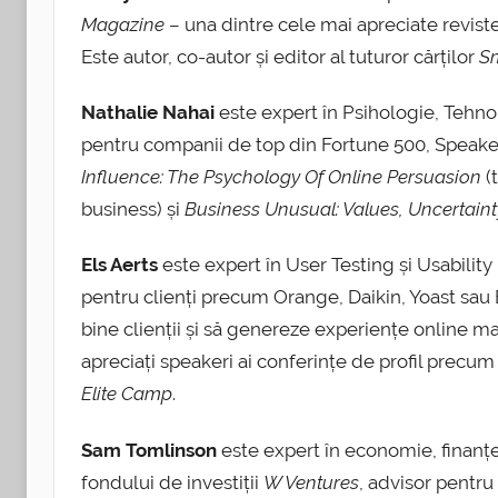
Magazine
– una dintre cele mai apreciate reviste
Este autor, co-autor și editor al tuturor cărților
S
Nathalie Nahai
este expert în Psihologie, Teh
pentru companii de top din Fortune 500, Speaker 
Influence: The Psychology Of Online Persuasion
(
business) și
Business Unusual: Values, Uncertaint
Els Aerts
este expert în User Testing și Usability
pentru clienți precum Orange, Daikin, Yoast sau 
bine clienții și să genereze experiențe online ma
apreciați speakeri ai conferințe de profil precu
Elite Camp
.
Sam Tomlinson
este expert în economie, finanțe,
fondului de investiții
W Ventures
, advisor pentru 