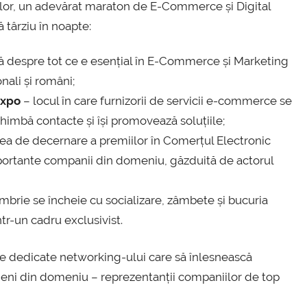
rilor, un adevărat maraton de E-Commerce și Digital
 târziu în noapte:
ță despre tot ce e esențial în E-Commerce și Marketing
onali și români;
Expo
– locul în care furnizorii de servicii e-commerce se
chimbă contacte și își promovează soluțiile;
tea de decernare a premiilor în Comerțul Electronic
ortante companii din domeniu, găzduită de actorul
brie se încheie cu socializare, zâmbete și bucuria
ntr-un cadru exclusivist.
ze dedicate networking-ului care să înlesnească
eni din domeniu – reprezentanții companiilor de top