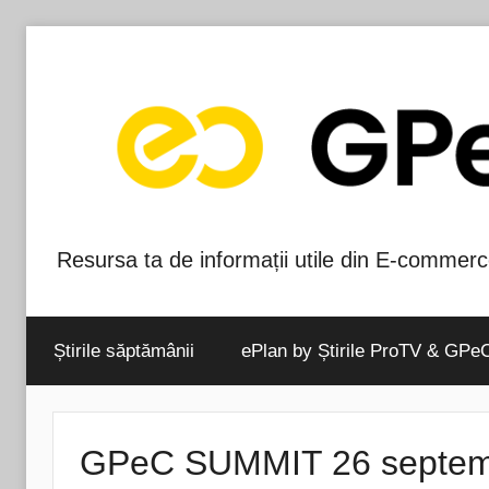
Skip
to
content
Resursa ta de informații utile din E-commerc
Blog-
ul
Știrile săptămânii
ePlan by Știrile ProTV & GPe
GPeC
GPeC SUMMIT 26 septembr