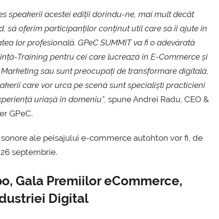
s speakerii acestei ediții dorindu-ne, mai mult decât
, să oferim participanților conținut util care să îi ajute în
tatea lor profesională. GPeC SUMMIT va fi o adevărată
ință-Training pentru cei care lucrează în E-Commerce și
l Marketing sau sunt preocupați de transformare digitală,
akerii care vor urca pe scenă sunt specialiști practicieni
xperiență uriașă în domeniu”
, spune Andrei Radu, CEO &
er GPeC.
le sonore ale peisajului e-commerce autohton vor fi, de
26 septembrie.
o, Gala Premiilor eCommerce,
dustriei Digital