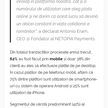
înrolați în platforma noastră, cât și a
numărului de utilizatori care aleg plata
online și ne dorim ca acest lucru să devină
un obicei constant în viața cotidiană a
românilor”
, a declarat Antonio Eram,
CEO și Fondator al NETOPIA Payments.
Din totalul tranzacțiilor procesate annul trecut,
62%
au fost făcut prin
mobile
și doar 38% din
clienți au ales să efectueze plățile de pe desktop.
În cazul plăților de pe telefonul mobil, aflăm că
75% dintre plătitori sunt utilizatori de smartphone-
uri cu sistem de operare Android și 25% sunt
utilizatori de iPhone.
Segmentul de vârstă predominant (42%) al