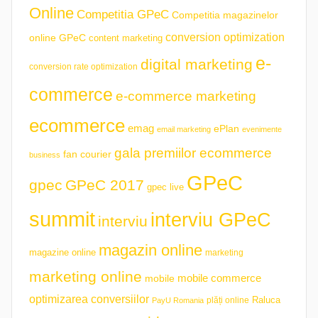
Online
Competitia GPeC
Competitia magazinelor
conversion optimization
online GPeC
content marketing
e-
digital marketing
conversion rate optimization
commerce
e-commerce marketing
ecommerce
emag
ePlan
email marketing
evenimente
gala premiilor ecommerce
fan courier
business
GPeC
gpec
GPeC 2017
gpec live
summit
interviu GPeC
interviu
magazin online
magazine online
marketing
marketing online
mobile commerce
mobile
optimizarea conversiilor
plăți online
Raluca
PayU Romania