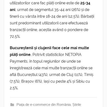
utilizatorilor care fac plăți online este de
25-34
ani
, urmat de segmentul 35-44 ani (26%) și de
tinerii cu vârsta între 18-24 de ani (12,5%). Bărbații
sunt predominant utilizatorii care efectuează
tranzacții online, aceștia având o pondere de
72,5%.
Bucureștenii și clujenii face cele mai multe
plăți online.
Potrivit statisticilor NETOPIA
Payments, în topul regiunilor de unde se
înregistrează cele mai multe tranzacții online se
află Bucureștiul (43%), urmat de Cluj (11%), Timiș
(7,5%), Brașov (6%), Iași cu peste 4% și Sibiu cu
2,5%.
Piața de e-commerce din România
,
Știrile