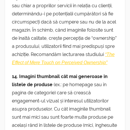
sau chiar a propriilor servicii în relația cu clienții,
determinându-i pe potențialii cumpărători să fie
circumspecți dacă să cumpere sau nu de la acel
magazin. În schimb, când imaginile folosite sunt
de înaltă calitate, crește percepția de “ownership”
a produsului, utilizatorii fiind mai predispuși spre
achiziție. Recomandăm lecturarea studiului
“The
Effect of Mere Touch on Perceived Ownership”
14. Imagini thumbnail cât mai generoase în
listele de produse
(ex.: pe homepage sau în
pagina de categorie) care să crească
engagement-ul vizual și interesul utilizatorilor
asupra produselor. Cu cât imaginile thumbnail
sunt mai mici sau sunt foarte multe produse pe
același rând în listele de produse (mici, înghesuite