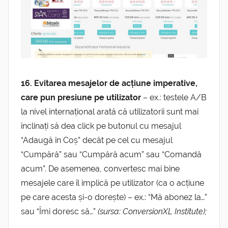
16.
Evitarea mesajelor de acțiune imperative,
care pun presiune pe utilizator
– ex.: testele A/B
la nivel internațional arată că utilizatorii sunt mai
înclinați să dea click pe butonul cu mesajul
“Adaugă în Coș” decât pe cel cu mesajul
“Cumpără” sau “Cumpără acum” sau “Comandă
acum”. De asemenea, convertesc mai bine
mesajele care îl implică pe utilizator (ca o acțiune
pe care acesta și-o dorește) – ex.: “Mă abonez la…”
sau “Îmi doresc să…”
(sursa: ConversionXL Institute);