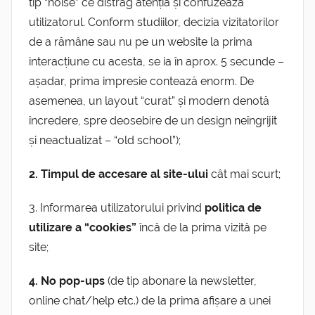
tip “noise” ce distrag atenția și confuzează
utilizatorul. Conform studiilor, decizia vizitatorilor
de a rămâne sau nu pe un website la prima
interacțiune cu acesta, se ia în aprox. 5 secunde –
așadar, prima impresie contează enorm. De
asemenea, un layout “curat” și modern denotă
încredere, spre deosebire de un design neîngrijit
și neactualizat – “old school”);
2. Timpul de accesare al site-ului
cât mai scurt;
3. Informarea utilizatorului privind
politica de
utilizare a “cookies”
încă de la prima vizită pe
site;
4. No pop-ups
(de tip abonare la newsletter,
online chat/help etc.) de la prima afișare a unei