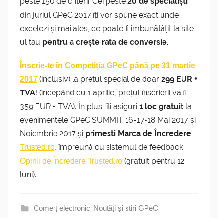
peste 150 de criterii. Cei peste
20 de specialiști
din juriul GPeC 2017 îți vor spune exact unde
excelezi și mai ales, ce poate fi îmbunătățit la site-
ul tău
pentru a crește rata de conversie.
Înscrie-te în Competiția GPeC până pe 31 martie
(inclusiv) la prețul special de doar
299 EUR +
2017
TVA!
(începând cu 1 aprilie, prețul înscrierii va fi
359 EUR + TVA). În plus, îți asiguri
1 loc gratuit
la
evenimentele GPeC SUMMIT 16-17-18 Mai 2017 și
Noiembrie 2017 și
primești Marca de Încredere
, împreună cu sistemul de feedback
Trusted.ro
(gratuit pentru 12
Opinii de Încredere Trusted.ro
luni).
Comerț electronic
,
Noutăți și știri GPeC