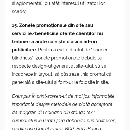
și aglomerate), cu atât interesul utilizatorilor
scade;
15. Zonele promoționale din site sau
serviciile/beneficiile oferite clienților nu
trebuie să arate ca niște clasice ad-uri
publicitare
. Pentru a evita efectul de “banner
blindness”, zonele promoționale trebuie să
respecte design-ul general al site-ului, să se
încadreze în layout, să păstreze linia cromatică
generală a site-ului și font-urile folosite în site.
Exemplu: În print-screen-ul de mai jos, informațiile
importante despre metodele de plată acceptate
de magazin din coloana din stânga (ex.:
cumpărături în 6 rate fără dobândă prin Raiffeisen,
credite prin CardAvantaj, BCR, BRD, Banca