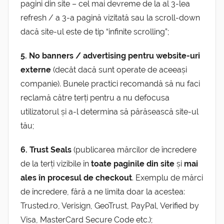
pagini din site – cel mai devreme de la al 3-lea
refresh / a 3-a pagină vizitată sau la scroll-down
dacă site-ul este de tip “infinite scrolling”;
5. No banners / advertising
pentru website-uri
externe
(decât dacă sunt operate de aceeași
companie). Bunele practici recomandă să nu faci
reclamă către terți pentru a nu defocusa
utilizatorul și a-l determina să părăsească site-ul
tău;
6. Trust Seals
(publicarea mărcilor de încredere
de la terți vizibile în
toate paginile din site
și
mai
ales în procesul de checkout
. Exemplu de mărci
de încredere, fără a ne limita doar la acestea:
Trusted.ro, Verisign, GeoTrust, PayPal, Verified by
Visa, MasterCard Secure Code etc.);