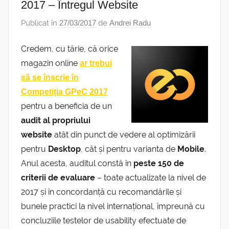
2017 – Întregul Website
Publicat în
27/03/2017
de
Andrei Radu
Credem, cu tărie, că orice
magazin online
ar trebui
să se înscrie în
Competiția GPeC 2017
pentru a beneficia de un
audit al propriului
website
atât din punct de vedere al optimizării
pentru
Desktop
, cât și pentru varianta de
Mobile
.
Anul acesta, auditul constă în
peste 150 de
criterii de evaluare
– toate actualizate la nivel de
2017 și în concordanță cu recomandările și
bunele practici la nivel internațional, împreună cu
concluziile testelor de usability efectuate de