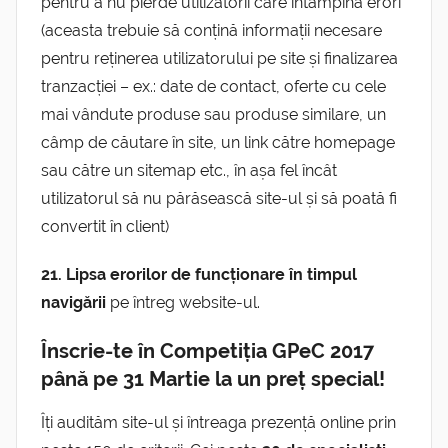
pentru a nu pierde utilizatorii care întâmpină erori
(aceasta trebuie să conțină informații necesare
pentru reținerea utilizatorului pe site și finalizarea
tranzacției – ex.: date de contact, oferte cu cele
mai vândute produse sau produse similare, un
câmp de căutare în site, un link către homepage
sau către un sitemap etc., în așa fel încât
utilizatorul să nu părăsească site-ul și să poată fi
convertit în client)
21. Lipsa erorilor de funcționare în timpul
navigării
pe întreg website-ul.
Înscrie-te în Competiția GPeC 2017
până pe 31 Martie la un preț special!
Îți audităm site-ul și întreaga prezență online prin