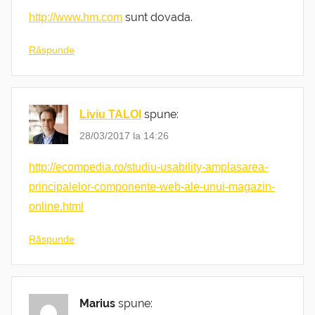
sunt dovada.
http://www.hm.com
Răspunde
spune:
Liviu TALOI
28/03/2017 la 14:26
http://ecompedia.ro/studiu-usability-amplasarea-
principalelor-componente-web-ale-unui-magazin-
online.html
Răspunde
Marius
spune: