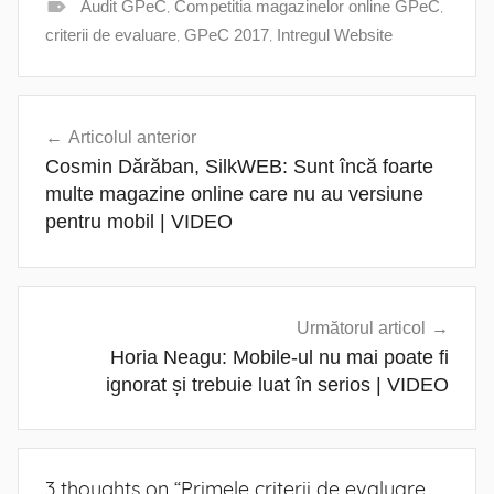
Audit GPeC
,
Competitia magazinelor online GPeC
,
criterii de evaluare
,
GPeC 2017
,
Intregul Website
Navigare
Articolul anterior
în
Cosmin Dărăban, SilkWEB: Sunt încă foarte
articole
multe magazine online care nu au versiune
pentru mobil | VIDEO
Următorul articol
Horia Neagu: Mobile-ul nu mai poate fi
ignorat și trebuie luat în serios | VIDEO
3 thoughts on “
Primele criterii de evaluare