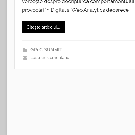
vorbește despre decriptarea comportamentului ut
provocări în Digital și Web Analytics deoarece
Citește articolul...
GPeC SUMMIT
Lasă un comentariu