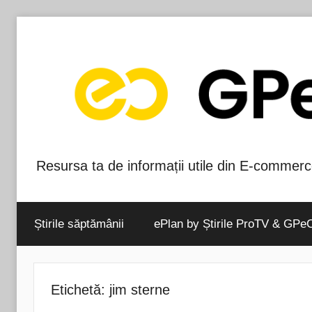
Skip
to
content
Resursa ta de informații utile din E-commerc
Blog-
ul
Știrile săptămânii
ePlan by Știrile ProTV & GPe
GPeC
Etichetă:
jim sterne