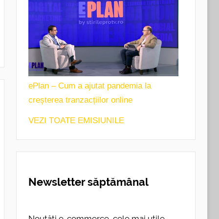
ePlan – Cum a ajutat pandemia la
creșterea tranzacțiilor online
VEZI TOATE EMISIUNILE
Newsletter săptămânal
Noutăți e-commerce, cele mai utile