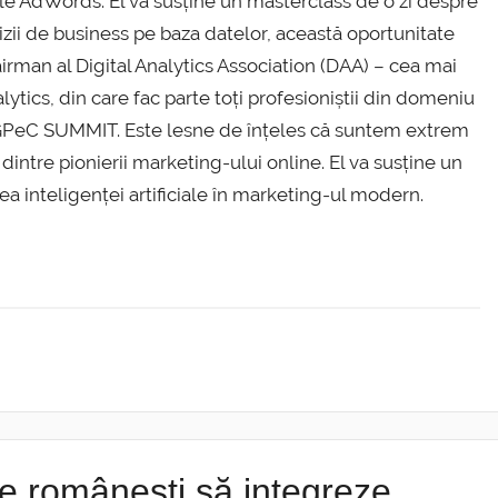
ogle AdWords. El va susține un masterclass de o zi despre
cizii de business pe baza datelor, această oportunitate
irman al Digital Analytics Association (DAA) – cea mai
tics, din care fac parte toți profesioniștii din domeniu
la GPeC SUMMIT. Este lesne de înțeles că suntem extrem
dintre pionierii marketing-ului online. El va susține un
 inteligenței artificiale în marketing-ul modern.
e românești să integreze