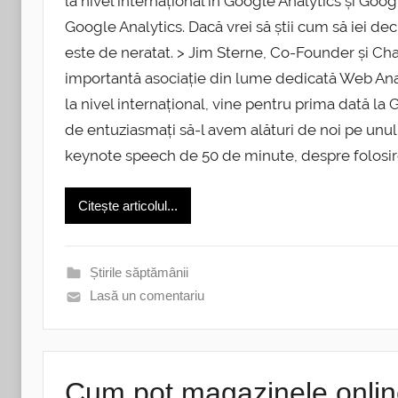
la nivel internațional în Google Analytics și Go
Google Analytics. Dacă vrei să știi cum să iei de
este de neratat. > Jim Sterne, Co-Founder și Cha
importantă asociație din lume dedicată Web Analy
la nivel internațional, vine pentru prima dată 
de entuziasmați să-l avem alături de noi pe unul 
keynote speech de 50 de minute, despre folosirea
Citește articolul...
Știrile săptămânii
Lasă un comentariu
Cum pot magazinele onlin