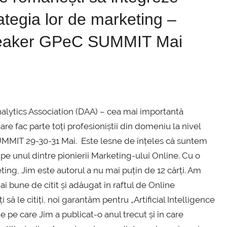
trategia lor de marketing –
 speaker GPeC SUMMIT Mai
nalytics Association (DAA) – cea mai importantă
re fac parte toți profesioniștii din domeniu la nivel
SUMMIT 29-30-31 Mai. Este lesne de înțeles că suntem
pe unul dintre pionierii Marketing-ului Online. Cu o
ting, Jim este autorul a nu mai puțin de 12 cărți. Am
ai bune de citit și adăugat în raftul de Online
le citiți, noi garantăm pentru „Artificial Intelligence
te pe care Jim a publicat-o anul trecut și în care