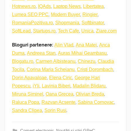
,
,
,
,
Hotnews.ro
IQAds
Laptop News
Libertatea
,
,
,
Lumea SEO PPC
Modern Buyer
Ringier
,
,
,
RomaniaPozitiva.ro
Shopmania
Softbinator
,
,
,
,
SoftLead
Startups.ro
Tech Cafe
Unica
Ziare.com
Bloguri partenere:
,
,
Alin Vlad
Ana Matei
Anca
,
,
,
Duma
Andreea Stan
Auras Mihai Geambasu
,
,
,
Blogatu.ro
Carmen Albisteanu
Chinezu
Claudia
,
,
,
Tocila
Corina Maria Scheianu
Cristi Dorombach
,
,
Dorin Apavaloae
Elena Ciric
George Hari
,
,
,
,
Popescu
iYli
Lavinia Biberi
Madalin Blidaru
,
,
,
Miruna Siminel
Oana Grecea
Olivian Breda
,
,
,
Raluca Popa
Razvan Acsente
Sabina Cornovac
,
.
Sandra Clipea
Sorin Rusi
Comerț electronic
,
Noutăți și știri GPeC