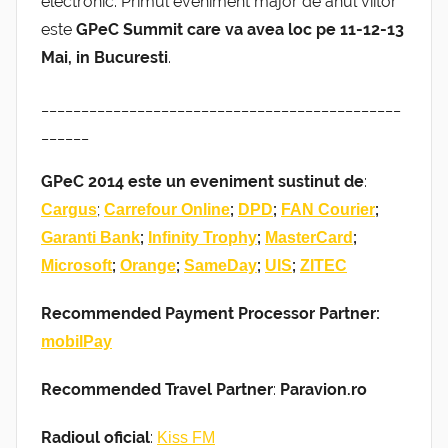
electronic. Primul eveniment major de anul viitor
este
GPeC Summit care va avea loc pe 11-12-13
Mai, in Bucuresti
.
_____________________________________________
______
GPeC 2014 este un eveniment sustinut de
:
;
;
;
;
Cargus
Carrefour Online
DPD
FAN Courier
;
;
;
Garanti Bank
Infinity Trophy
MasterCard
;
;
;
;
Microsoft
Orange
SameDay
UIS
ZITEC
Recommended Payment Processor Partner:
mobilPay
Recommended Travel Partner
:
Paravion.ro
Radioul oficial
:
Kiss FM