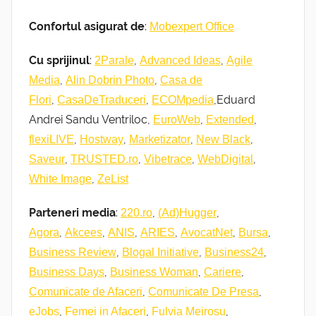
Confortul asigurat de
:
Mobexpert Office
Cu sprijinul
:
,
,
2Parale
Advanced Ideas
Agile
,
,
Media
Alin Dobrin Photo
Casa de
,
,
,Eduard
Flori
CasaDeTraduceri
ECOMpedia
Andrei Sandu Ventriloc,
,
,
EuroWeb
Extended
,
,
,
,
flexiLIVE
Hostway
Marketizator
New Black
,
,
,
,
Saveur
TRUSTED.ro
Vibetrace
WebDigital
,
White Image
ZeList
Parteneri media
:
,
,
220.ro
(Ad)Hugger
,
,
,
,
,
,
Agora
Akcees
ANIS
ARIES
AvocatNet
Bursa
,
,
,
Business Review
Blogal Initiative
Business24
,
,
,
Business Days
Business Woman
Cariere
,
,
Comunicate de Afaceri
Comunicate De Presa
,
,
,
eJobs
Femei in Afaceri
Fulvia Meirosu