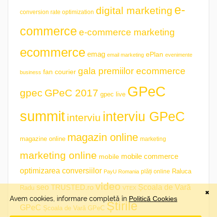
e-
digital marketing
conversion rate optimization
commerce
e-commerce marketing
ecommerce
emag
ePlan
email marketing
evenimente
gala premiilor ecommerce
fan courier
business
GPeC
gpec
GPeC 2017
gpec live
summit
interviu GPeC
interviu
magazin online
magazine online
marketing
marketing online
mobile commerce
mobile
optimizarea conversiilor
plăți online
Raluca
PayU Romania
video
seo
TRUSTED.ro
Școala de Vară
Radu
VTEX
Știrile
GPeC
Școala de Vară GPeC