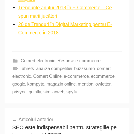
Trendurile anului 2018 în E-Commerce – Ce
spun marii jucători
20 de Trenduri în Digital Marketing pentru E-
Commerce în 2018
Comerț electronic
,
Resurse e-commerce
ahrefs
,
analiza competitiei
,
buzzsumo
,
comert
electronic
,
Comert Online
,
e-commerce
,
ecommerce
,
google
,
kompyte
,
magazin online
,
mention
,
owletter
,
prisync
,
quintly
,
similarweb
,
spyfu
Navigare
Articolul anterior
în
SEO este indispensabil pentru strategiile pe