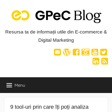
Skip
to
content
Blog-
Resursa ta de informații utile din E-commerce &
Digital Marketing
ul
GPeC
Menu
9 tool-uri prin care îți poți analiza