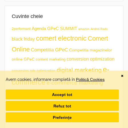
Cuvinte cheie
Agenda GPeC SUMMIT
2performant
amazon
Andrei Radu
comert electronic
Comert
black friday
Online
Competitia GPeC
Competitia magazinelor
conversion optimization
online GPeC
content marketing
e-
digital marketing
conversion rate optimization
commerce
e-commerce marketing
ecommerce
emag
ePlan
email marketing
evenimente
gala premiilor ecommerce
fan courier
business
GPeC
gpec
GPeC 2017
gpec live