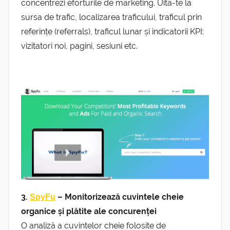
concentrezi eforturile de marketing. Uită-te la
s
ursa de trafic, l
ocalizarea traficului, t
raficul prin
referințe (referrals), t
raficul lunar și indicatorii KPI:
vizitatori noi, pagini, sesiuni etc.
3.
– Monitorizează cuvintele cheie
SpyFu
organice și plătite ale concurenței
O analiză a cuvintelor cheie folosite de