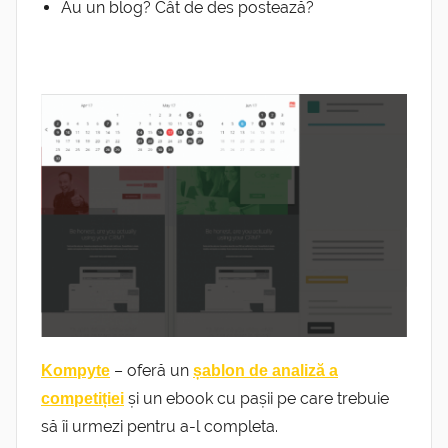
Au un blog? Cât de des postează?
– oferă un
Kompyte
șablon de analiză a
și un ebook cu pașii pe care trebuie
competiției
să îi urmezi pentru a-l completa.