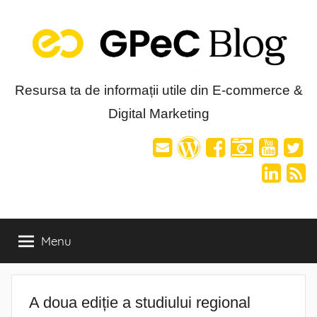
Skip
to
content
Blog-
Resursa ta de informații utile din E-commerce &
Digital Marketing
ul
GPeC
Menu
A doua ediție a studiului regional