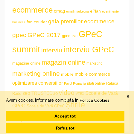
ecommerce
emag
ePlan
email marketing
evenimente
gala premiilor ecommerce
fan courier
business
GPeC
gpec
GPeC 2017
gpec live
summit
interviu GPeC
interviu
magazin online
magazine online
marketing
marketing online
mobile commerce
mobile
optimizarea conversiilor
plăți online
Raluca
PayU Romania
video
seo
TRUSTED.ro
Școala de Vară
Radu
VTEX
Știrile
GPeC
Școala de Vară GPeC
săptămânii