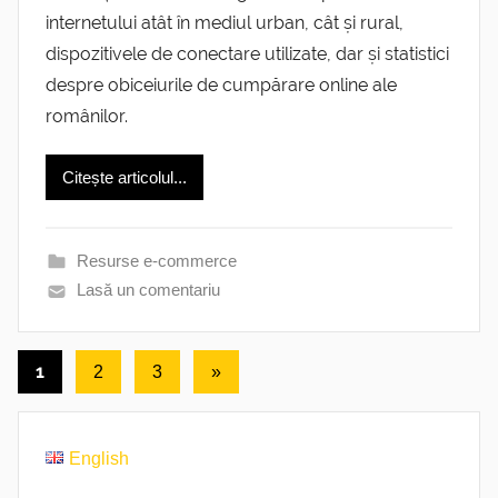
internetului atât în mediul urban, cât și rural,
dispozitivele de conectare utilizate, dar și statistici
despre obiceiurile de cumpărare online ale
românilor.
Citește articolul...
Resurse e-commerce
Lasă un comentariu
Paginație
1
Următoarele
2
3
»
articole
articole
English