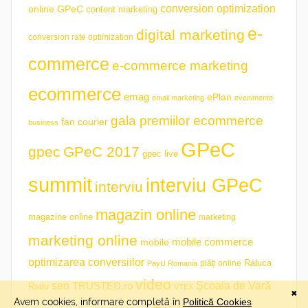
conversion optimization
online GPeC
content marketing
e-
digital marketing
conversion rate optimization
commerce
e-commerce marketing
ecommerce
emag
ePlan
email marketing
evenimente
gala premiilor ecommerce
fan courier
business
GPeC
gpec
GPeC 2017
gpec live
summit
interviu GPeC
interviu
magazin online
magazine online
marketing
marketing online
mobile commerce
mobile
optimizarea conversiilor
plăți online
Raluca
PayU Romania
video
seo
TRUSTED.ro
Școala de Vară
Radu
VTEX