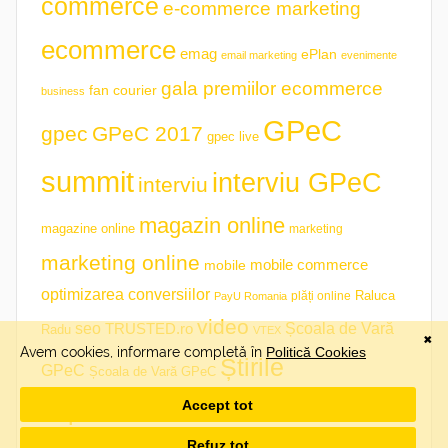
commerce
e-commerce marketing
ecommerce
emag
ePlan
email marketing
evenimente
gala premiilor ecommerce
fan courier
business
GPeC
gpec
GPeC 2017
gpec live
summit
interviu GPeC
interviu
magazin online
magazine online
marketing
marketing online
mobile commerce
mobile
optimizarea conversiilor
plăți online
Raluca
PayU Romania
video
seo
TRUSTED.ro
Școala de Vară
Radu
VTEX
Știrile
GPeC
Școala de Vară GPeC
săptămânii