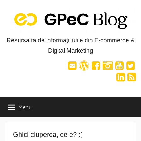
Skip
to
content
Blog-
Resursa ta de informații utile din E-commerce &
Digital Marketing
ul
GPeC
Menu
Ghici ciuperca, ce e? :)